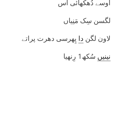
اوسے دُھکھائی آس
لگسن سِک مَنِیاں
لاون لگن
دا
پِھرسی دھرت پراتے
نینیں
سُکھ1 رِنھیا