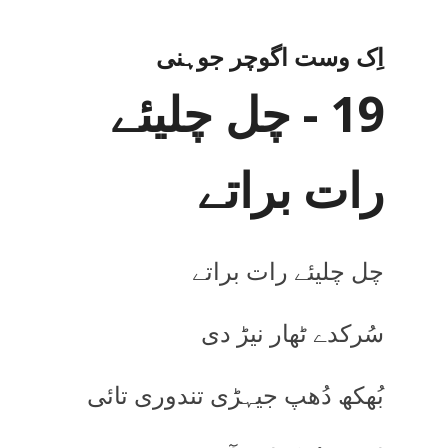
اِک وست اگوچر جوہنی
19 - چل چلیئے
رات براتے
چل چلیئے رات براتے
سُرکدے ٹھار نیڑ دی
بُھکھ دُھپ جیہڑی تندوری تائی