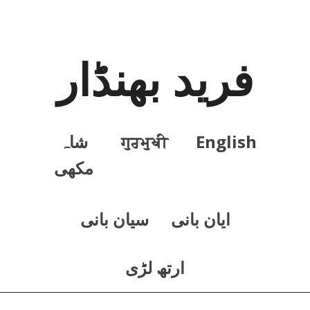
فرید بھنڈار
English
ਗੁਰਮੁਖੀ
شاہ
مکھی
ايان بانی
سيان بانی
ارتھ لڑی