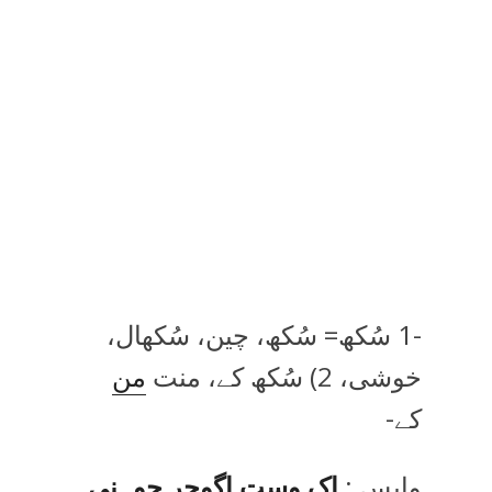
-1 سُکھ= سُکھ، چین، سُکھال،
خوشی، 2) سُکھ کے، منت
من
کے-
واپس :
اِک وست اگوچر جوہنی