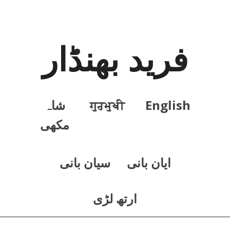
فرید بھنڈار
English
ਗੁਰਮੁਖੀ
شاہ
مکھی
ايان بانی
سيان بانی
ارتھ لڑی