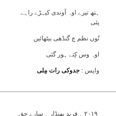
ہتھ تیرے اوہ آوندی کیہڑے راہے
پئی
تُوں نظم چ گنڈھی بیٹھائیں
اوہ وس کِتے ہور گئی
واپس :
جدوکی رات مِلی
۲۰۱۹ ۔ فرید بھنڈار ۔ سارے حق