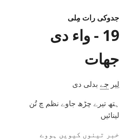
جدوکی رات مِلی
19 - واء دی
جھات
لِیر
جے
بدلی دی
ہتھ تیرے چڑھ جاوے نظم چ تُن
لینائیں
خبر تینوں کیویں ہووے