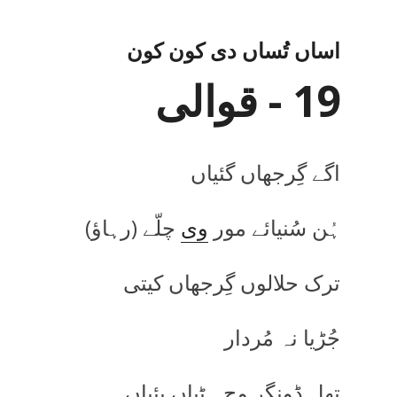
اساں تُساں دی کون کون
19 - قوالی
اگے گِرجھاں گئیاں
ہُن سُنیائے مور
وی
چلّے
(
رہاؤ)
ترک حلالوں گِرجھاں کیتی
جُڑیا نہ مُردار
تھل ڈونگر وِچ ہٹیاں پئیاں