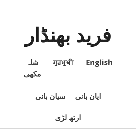
فرید بھنڈار
English
ਗੁਰਮੁਖੀ
شاہ
مکھی
ايان بانی
سيان بانی
ارتھ لڑی