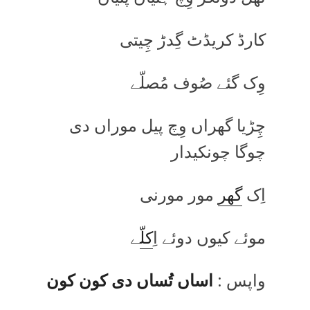
کارڈ کریڈٹ گِدڑ چِیتی
وِک گئے صُوف مُصلّے
چِڑیا گھراں وِچ پیل موراں دی
چوگا چونکیدار
اِک
گھر
مور مورنی
موئے کیوں دوئے اِ
کل
ّے
واپس :
اساں تُساں دی کون کون