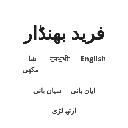
فرید بھنڈار
English
ਗੁਰਮੁਖੀ
شاہ
مکھی
ايان بانی
سيان بانی
ارتھ لڑی