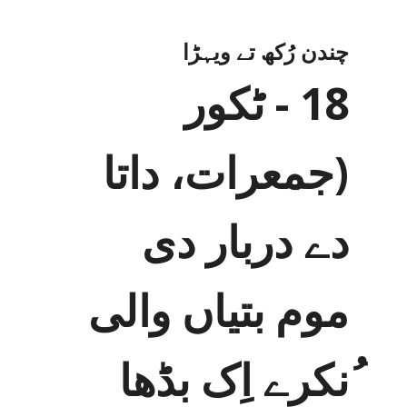
چندن رُکھ تے ویہڑا
18 - ٹکور
(جمعرات، داتا
دے دربار دی
موم بتیاں والی
ُنکرے اِک بڈھا