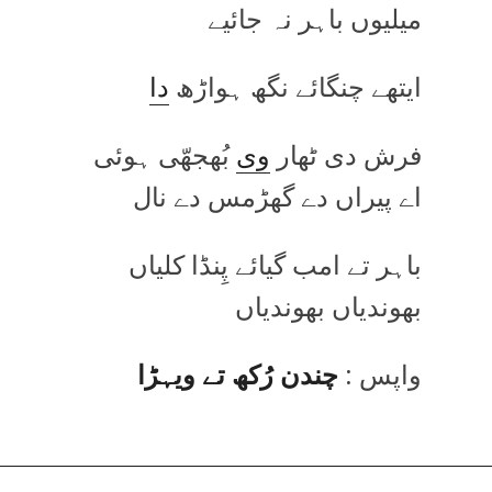
میلیوں باہر نہ جائیے
ایتھے چنگائے نگھ ہواڑھ
دا
فرش دی ٹھار
وی
بُھجھّی ہوئی
اے پیراں دے گھڑمس دے نال
باہر تے امب گیائے پِنڈا کلیاں
بھوندیاں بھوندیاں
واپس :
چندن رُکھ تے ویہڑا