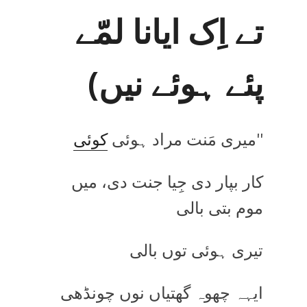
تے اِک ایانا لمّے
پئے ہوئے نیں)
''میری مَنت مراد ہوئی
کوئی
کار بپار دی جِیا جنت دی، میں
موم بتی بالی
تیری ہوئی توں بالی
ایہہ چھوہ گھتیاں نوں چونڈھی