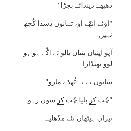
دھپھے دیندائے بچڑا''
''اوئے انھّے او، تہانوں دِسدا کُجھ
نہیں
آپو آپنِیاں بتیاں بالو تے اگّے ہو ہو
لوو بھنڈارا
سانوں تے نہ ٹُھڈے مارو''
''چُپ
کر
بلیا چُپ
کر
سوں رہو
پیراں ہیٹھاں پئے مدُھلیے