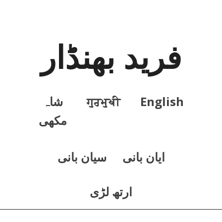
فرید بھنڈار
English
ਗੁਰਮੁਖੀ
شاہ
مکھی
ايان بانی
سيان بانی
ارتھ لڑی