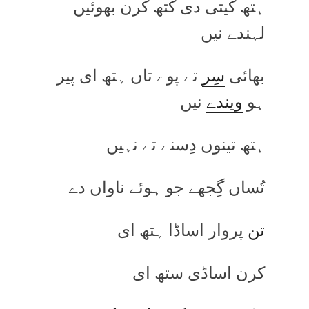
ہتھ کیتی دی کتھ کرن بھوئیں
لہندے نیں
بھائی
سِر
تے پوے تاں ہتھ ای پیر
ہو
ویندے
نیں
ہتھ تینوں دِسنے تے نہیں
تُساں گِجھے جو ہوئے ناواں دے
تن
پروار اساڈا ہتھ ای
کرن اساڈی ستھ ای