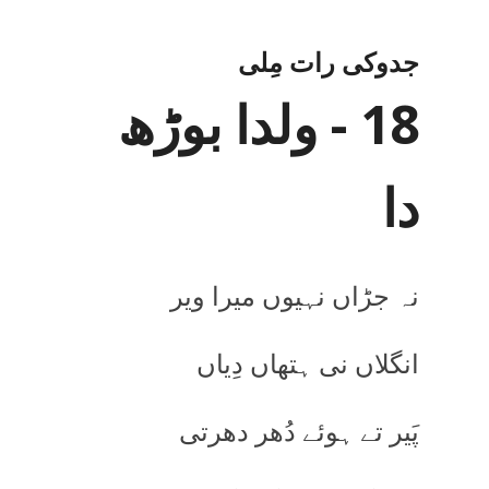
جدوکی رات مِلی
18 - ولدا بوڑھ
دا
نہ جڑاں نہیوں میرا ویر
انگلاں نی ہتھاں دِیاں
پَیر تے ہوئے دُھر دھرتی