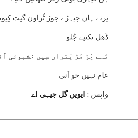
نِرنے ہاں جیہڑے جوڑ ٹُراون گیت کِیویں
ڈَھل تکئیے جُلو
تَلے چُڑ مُڑ پَتراں سِیں خشبوئی آئ
عام نہیں جو آنی
واپس :
ایویں گل جیہی اے