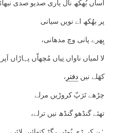
اساں بُھکھ نال یاری صدیو صدی نبھائ
پر بھُکھ اے نویں سیانی
پِھرے پانی وچ مدھانی،
لا لمیاں ناواں نِیاں مُچھاّں پہاڑاں اَپر
کھَلے نیں
دفتر
،
چڑھے تَرَپّ کروڑیں مرلے
تھئے گنڈھو گنڈھ نیں ترلے،
ہُن کیہڑی بُوٹی رگڑ کتھائیں لائیے