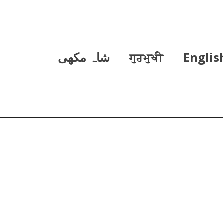
Englis
ਗੁਰਮੁਖੀ
شاہ مکھی