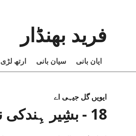
فرید بھنڈار
ايان بانی
سيان بانی
ارتھ لڑی
ایویں گل جیہی اے
18 - بشِیر ہِندکی نی صلاح