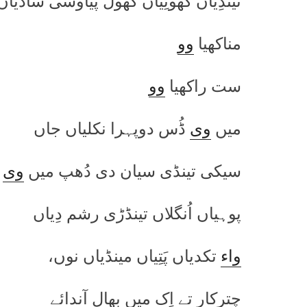
تینڈِیاں گھوٹِیاں گھول پیاوسی ساڈیاں 
مناکھیا
وو
ست راکھیا
وو
میں
وی
ڈُس دوپہرا نکلیاں جاں
سیکی تینڈی سیان دی دُھپ میں
وی
پوہیاں اُنگلاں تینڈڑی رشم دِیاں
واء
تکدیاں پَتِیاں مینڈیاں نوں،
چِترکار تے اِک میں بھال آندائے