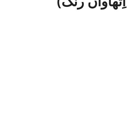
ِتھاواں رنگ)