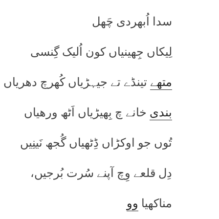
سدا اُبھردی چَھل
لِیکاں جِھینیاں کون اُلیک گِنسی
متھے
تینڈے تے جیہڑیاں کُھرچ دھریاں
بندی
خانے چ بِھیڑیاں اَٹھ ورھیاں
تُوں جو اوکڑاں ڈِٹھیاں گُجھ نَینِیں
دِل قلعے وِچ آپنے سُرت بُرجیں،
مناکھیا
وو