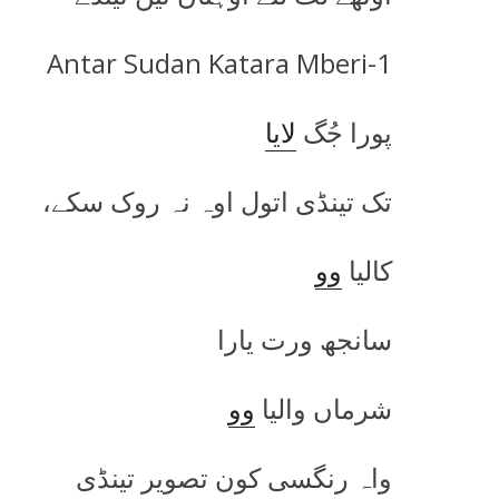
1-Antar Sudan Katara Mberi
پورا جُگ
لایا
تک تینڈی اتول اوہ نہ روک سکے،
کالیا
وو
سانجھ ورت یارا
شرماں والیا
وو
واہ رنگسی کون تصویر تینڈی