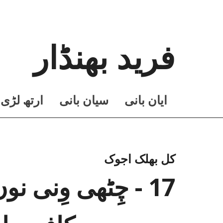
فرید بھنڈار
ايان بانی
سيان بانی
ارتھ لڑی
کل بھلک اجوک
17 - چِٹھی وِنی 