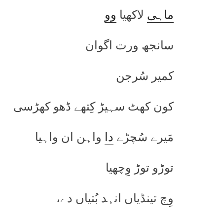
ماہی
لاکھیا
وو
سانجھ ورت اگوان
کمیر سُرجن
کون کھٹ سہیڑ کِتھے ڈھو کھڑسی
مَیرے سُچڑے
دا
واہن ان واہیا
توڑو توڑ وِچھیا
وِچ تینڈیاں انہد بُتیاں دے،