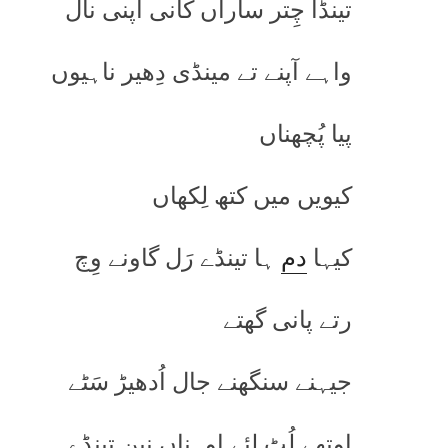
تینڈا چِتر ساراں کانی آپنی نال
واہے آپنے تے مینڈی دِھیر ناہیوں
پیا پُچھناں
کیویں میں کتھ لِکھاں
کیہا
دم
ہا تینڈے رَل گاونے وِچ
رتے پانی گھتے
جیہنے سنگھنے جال اُدھیڑ سَٹے
اوتھے لُٹ لئے اوہناں نین تینڈے