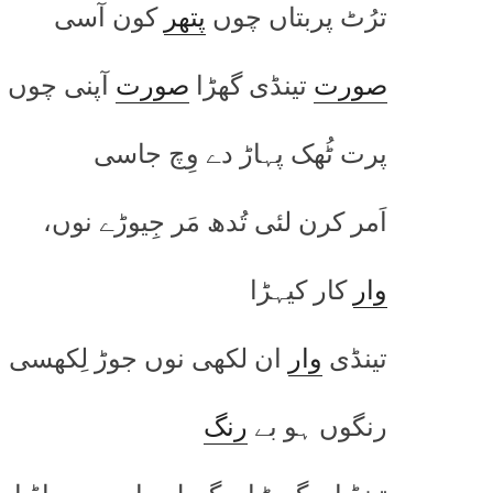
ترُٹ پربتاں چوں
پتھر
کون آسی
صورت
تینڈی گھڑا
صورت
آپنی چوں
پرت ٹُھک پہاڑ دے وِچ جاسی
اَمر کرن لئی تُدھ مَر جِیوڑے نوں،
وار
کار کیہڑا
تینڈی
وار
ان لکھی نوں جوڑ لِکھسی
رنگوں ہو بے
رنگ