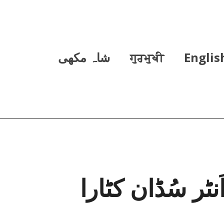
Englis
ਗੁਰਮੁਖੀ
شاہ مکھی
نٹر سُڈان کٹارا