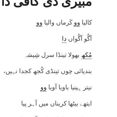
مبیری دی کافی دا ا
کالیا
وو
کَرماں والیا
وو
آگُو آگُواں
دا
مُکھ
بھولا تینڈا سرل شِیشہ
بندیائی چوں تینڈی کُجھ کجدا نہیں،
نیتر ہِینیا باویا آویا
وو
ایتھے بیٹھا کریناں میں آہر پیا