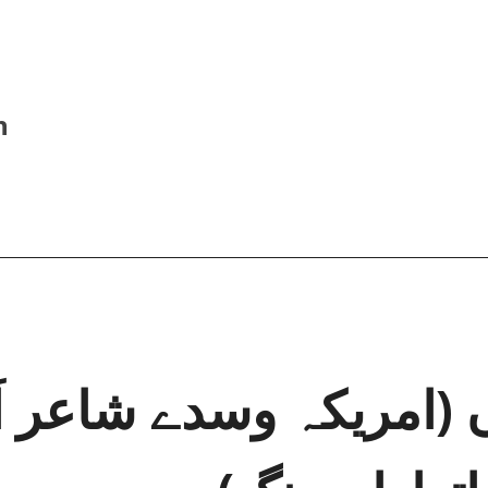
h
نوں (امریکہ وسدے شاعر اَ