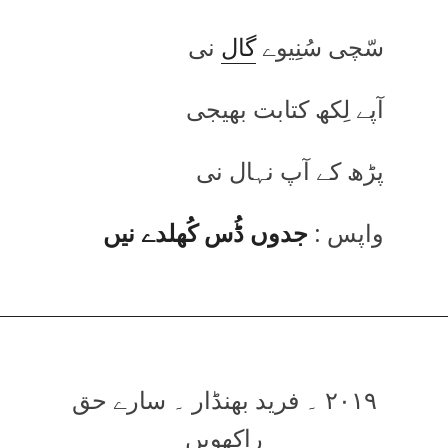
سّچی سُنِیوے
گال
نی
آپے لِکھ کتابت بھیجی
پڑھ کے آپ نہال نی
واپس :
جدوں ڈُس کُھلدے نیں
۲۰۱۹ ۔ فرید بھنڈار ۔ سارے حق
راکھویں