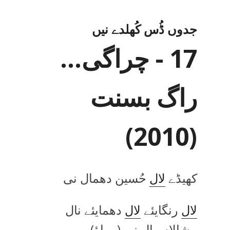
جدوں ڈُس کُھلدے نیں
17 - چراگی…
راگ بسنت
(2010)
کھیڈے
لال
حُسین دھمال نی
لال
رنگایئے
لال
دھمایئے نال
مشالاں بال نی (رہاؤ)