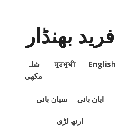
فرید بھنڈار
English
ਗੁਰਮੁਖੀ
شاہ
مکھی
ايان بانی
سيان بانی
ارتھ لڑی