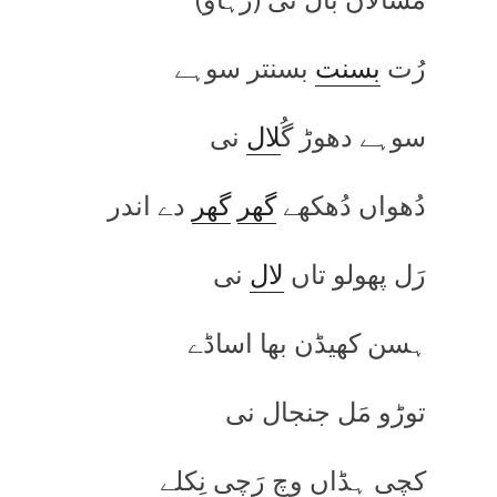
رُت
بسنت
بسنتر سوہے
سوہے دھوڑ گُ
لال
نی
دُھواں دُھکھے
گھر
گھر
دے اندر
رَل پھولو تاں
لال
نی
ہسن کھیڈن بھا اساڈے
توڑو مَل جنجال نی
کچی ہڈاں وچ رَچی نِکلے