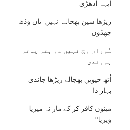
ایہہ اُدھڑی
ریڑھا سین بھجالے نہیں تاں وڈھ
چھڈوں
سُوراں وچ نہیں دو ہتر پوتر
ہووندی
اُٹھ جیویں بھجالے ریڑھا جاندی
بہار
دا
مینوں کافر
کر
کے مار نہ میریا
ویریا"