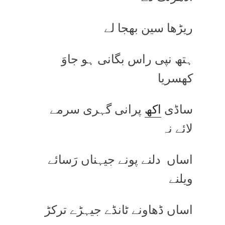
ریڑھا سین بھجا لے
ہتھ نپی راس بگانی ہو جاوَ
کھسریا
ساڈی
اکھ
پرانی گہری سرمے
لائے نہ
اساں دلنے پونے جیہناں رَسائے
ویلنے
اساں ڈھاونے ٹانڈے جیہڑے ترکڑ