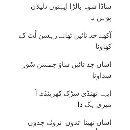
ساڈا شوہ بالڑا ایہنوں دلیلاں
پوہن نہ
آکھے جد تائیں ٹھانے رہسن لُٹ کے
کھاونا
اساں جد تائیں ساوَ جمسن سُور
سداونا
ایہہ ٹھنڈی شڑک کھرینڈھ آ
میری ہک
دا
اساں تھینا تدوں نروئے جدوں