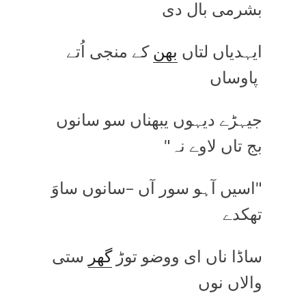
بشرمی بال دی
ایہدیاں لتاں
بھن
کے منجی اُتے
پاوساں
جیہڑے دیہوں یبھناں سو سانوں
بج تاں لاوے نہ"
"اسیں آہو سور آں –سانوں ساوَ
تھکدے
ساڈا ناں ای ووضو توڑ
گھر
ستی
والاں نوں