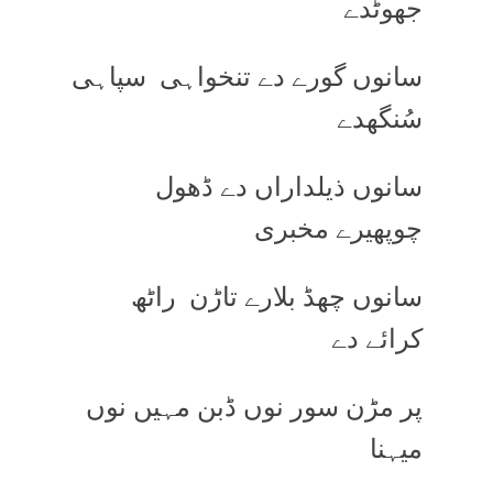
جھوٹدے
سانوں گورے دے تنخواہی سپاہی
سُنگھدے
سانوں ذیلداراں دے ڈھول
چوپھیرے مخبری
سانوں چھڈ بلارے تاڑن راٹھ
کرائے دے
پر مڑن سور نوں ڈبن مہیں نوں
میہنا