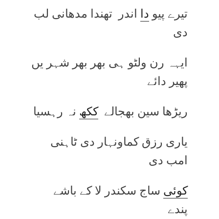
تیرے پیو
دا
اندر تھندا مدھانی لب
دی
ایہہ رن ولٹو ہی بھر بھر شہر یں
پھیر دائے
ریڑھا سین بھجالے
ککھ
نہ رہسیا
یاری رزق کماونہار دی ٹاہنی
امب دی
کوئی
ساج سکندر لا کے باشے
پندے