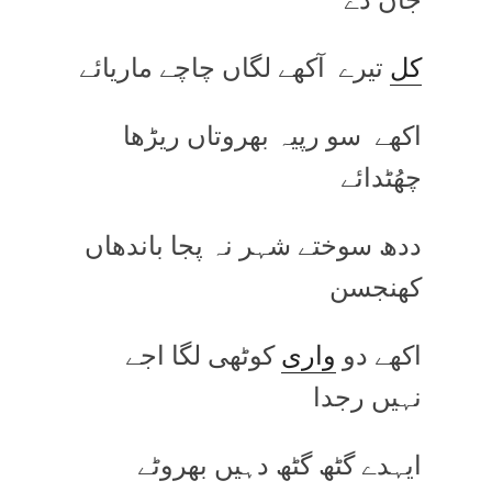
کل
تیرے آکھے لگاں چاچے ماریائے
اکھے سو رپیہ بھروتاں ریڑھا
چھُٹدائے
ددھ سوختے شہر نہ پجا باندھاں
کھنجسن
اکھے دو
واری
کوٹھی لگا اجے
نہیں رجدا
ایہدے گٹھ گٹھ دہیں بھروٹے