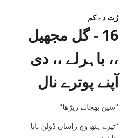
رُت دے کم
16 - گل مجھیل
،، باہرلے ،، دی
آپنے پوترے نال
"سَین بھجالے ریڑھا"
"تیرے ہتھ وچ راساں ڈولن بابا
جان دے