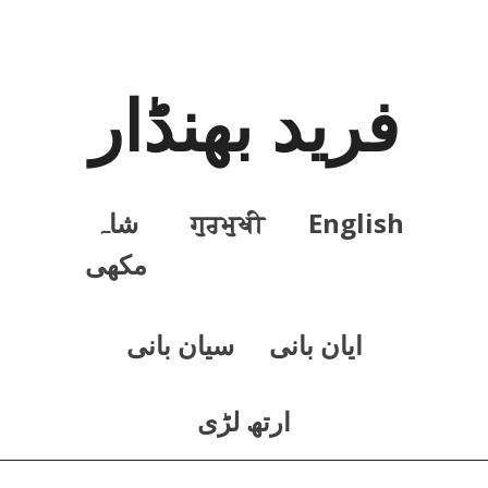
فرید بھنڈار
English
ਗੁਰਮੁਖੀ
شاہ
مکھی
ايان بانی
سيان بانی
ارتھ لڑی