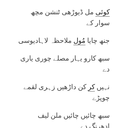
کوئی
مل ڈیوڑھی ٹنشن مچھ
سوار کے
جنھ چایا
مُول
ملاحظہ لاہادیوسی
سبھ کارو یہار مصلے چوری یاری
دے
نہیں
کر
کن داڑھیں زہری لقمے
چوپڑے
سبھ چائیں چائیں ملن لیف
ادھرنگ دے