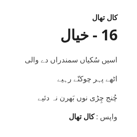
کال تھال
16 - خیال
اسیں سُکیاں سمندراں دے والی
اٹھے پہر چوکنّے رہیے
چُنج چِڑی نوں بَھرن نہ دئیے
واپس :
کال تھال