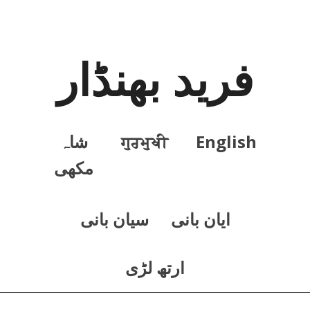
فرید بھنڈار
English
ਗੁਰਮੁਖੀ
شاہ
مکھی
ايان بانی
سيان بانی
ارتھ لڑی