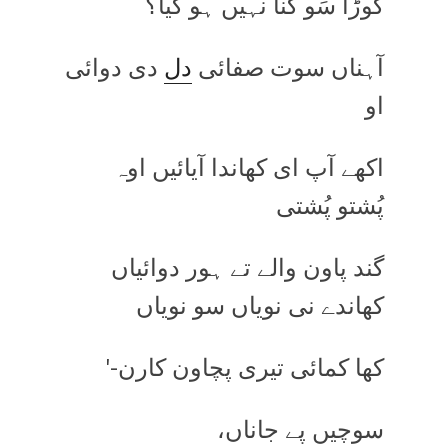
کُوڑا سَو گُنا نہیں ہو گیا؟
آہناں سوت صفائی
دل
دی دوائی
او
اکھے آپ ای کھاندا آیائیں اوہ
پُشتو پُشتی
گند پاون والے تے ہور دوائیاں
کھاندے نی نویاں سو نویاں
کھا کمائی تیری پچاون کارن-'
سوچیں پے جاناں،