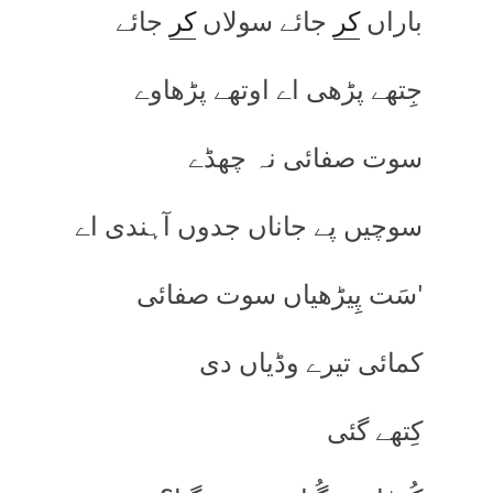
باراں
کر
جائے سولاں
کر
جائے
جِتھے پڑھی اے اوتھے پڑھاوے
سوت صفائی نہ چھڈے
سوچیں پے جاناں جدوں آہندی اے
'سَت پِیڑھیاں سوت صفائی
کمائی تیرے وڈیاں دی
کِتھے گئی