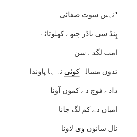
"نہیں سوت صفائی
پِنڈ سی باڈر جِتھے کھلوتائے
امب لگدے سن
تدوں مسالہ
کوئی
نہ ہا پاوندا
دادے فوج دے کموں آونا
امباں دے کم لگ جانا
نال سانوں
وی
لاونا