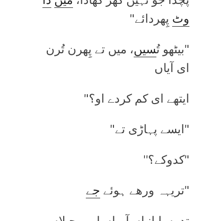
وٹ
پِھردائے"
"بیٹھو تُ
سیں
، میں تے پِھرن تُرن
ای آیاں
ایتھے ای کم کردے او؟"
"ایسے پہاڑی تے"
"کدوکے؟''
"تریہہ ورھے ہوئے
جے
تدوں ایانِیاں آہیاں ایہہ چِیلاں