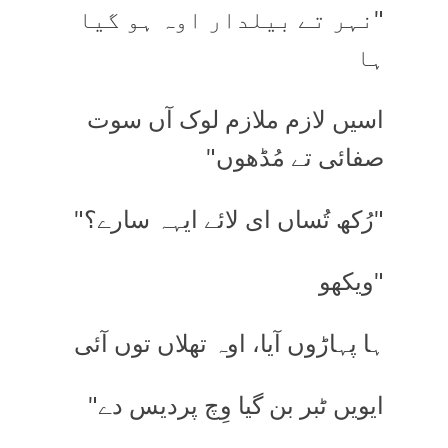
"نہر تے بیلدار اوہ ہو گیا
ہا
اسیں لازم ملازم لوک آں سوت
صفائی تے مُڈھوں"
"رُکھ تُساں ای لائے ایہہ سارے؟"
"ویکھو
ہا پہاڑوں آیا، اوہ تھلاں توں آئی
ایویں ٹبر بن گیا وِچ پردیس دے"