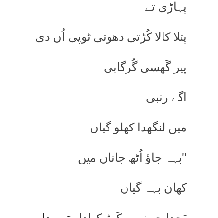
پہاڑی تے
پتلا کالا کُڑتی دھوتی ٹوپی اُن دی
پیر گَھسی گُرگابی
اگے رنبی
میں لنگھدا کھلو گیاں
"بہہ جاؤ اُٹھ جاناں میں
کھان بہہ گیاں
پَچدا جو نہیں کَھڑ کھادا،
مَیں
دا