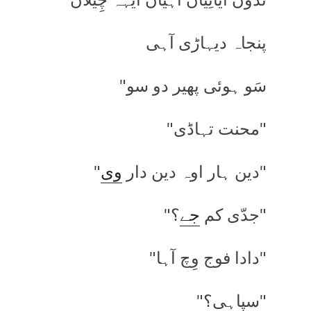
پنجاہ دیہاڑی آہی
سَو ہوئی پھیر دو سو"
"محنت تہاڈی"
"دین ہار اوہ دین دار
وی
"
"جدّی کم
جے
؟"
"دادا فوج وِچ آہا"
"سپاہی؟"