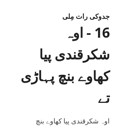
جدوکی رات مِلی
16 - اوہ
شکرقندی پیا
کھاوے بنچ پہاڑی
تے
اوہ شکرقندی پیا کھاوے بنچ