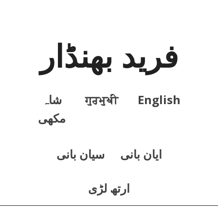
فرید بھنڈار
English
ਗੁਰਮੁਖੀ
شاہ
مکھی
ايان بانی
سيان بانی
ارتھ لڑی