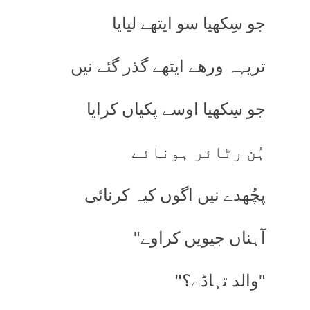
جو سِکھیا سو ایتھے لیایا
تریہہ ورھے ایتھے گذر گئے نیں
جو سِکھیا اوسے پکیاں کرایا
ہُن رٹائر ہونائے
پچُھدے نیں اگوں کیہ کرنائی
آہناں جیویں کراوے"
"والد تہاڈے؟"