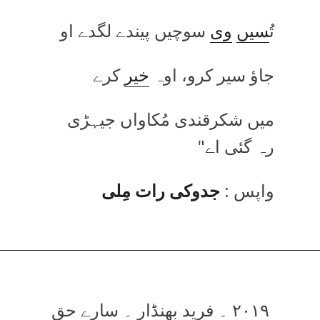
تُ
سیں
وی
سوچیں پیندے لگدے او
جاؤ سیر کرو، اوہ
خیر
کرے
میں شکرقندی مُکاواں جیہڑی
رہ گئی اے"
واپس :
جدوکی رات مِلی
۲۰۱۹ ۔ فرید بھنڈار ۔ سارے حق