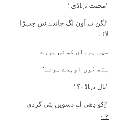
"محنت تہاڈی"
"لگن تے آون لگ جاندے نیں جیہڑا
لائے
میں ہوواں
کوئی
ہووے
ہتھ جُوں اوہدے ہوئے"
"بال تہاڈے؟"
"اِکو دِھی اے دسویں پئی کردی
جے