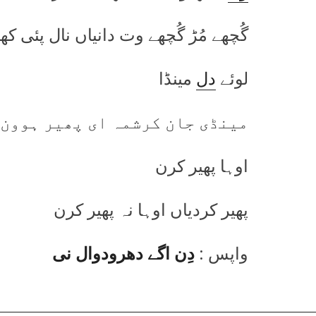
گُچھے مُڑ گُچھے وت دانیاں نال پئی کھ
لوئے
دل
مینڈا
مینڈی جان کرشمہ ای پھیر ہوون
اوہا پھیر کرن
پھیر کردیاں اوہا نہ پھیر کرن
واپس :
دِن اگے دھرودوال نی