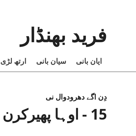
فرید بھنڈار
ايان بانی
سيان بانی
ارتھ لڑی
دِن اگے دھرودوال نی
15 - اوہا پھیرکرن (ناظم حکمت جیلوں)