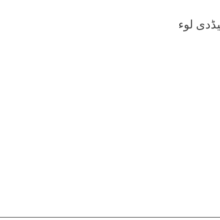
یڈدی لوء