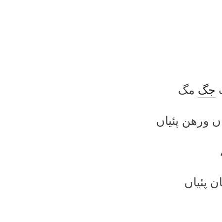
ت
جگ
مگ
ں ورھن پئیاں
ان پئیاں