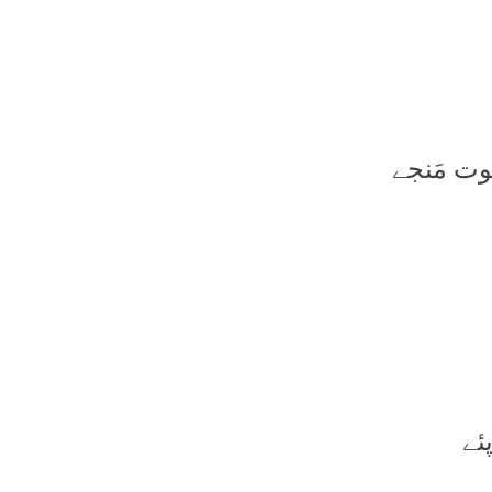
وت مَنجے
ئے