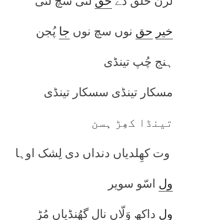
لڑن خلق دے
حق
لئی سچ لئی
خیر
حق
نوں سچ نوں
جا
پُجن
ہنج چُپ تینڈی
مسکار تینڈی سسکار تینڈی
تینڈا کھِڑ ہسن
وت کھِلدیاں دنداں دی لِشک اوہا
ول
اسّو سویر
ول
داکھ وَلّاں نال گھُنڈیاں مُڑ