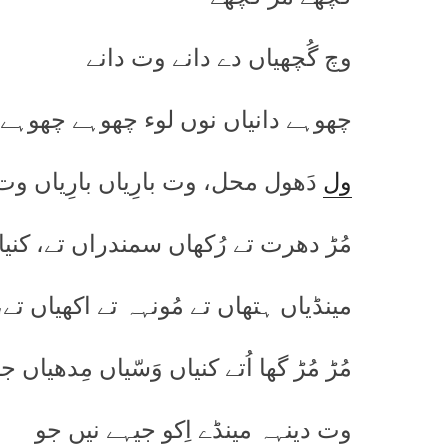
وچ گُچھیاں دے دانے وت دانے
چھوہے دانیاں نوں لوء چھوہے چھوہے
ول
دَھول محل، وت بارِیاں بارِیاں و
مُڑ دھرت تے رُکھاں سمندراں تے، کنیا
مینڈیاں ہتھاں تے مُونہہ تے اکھیاں تے،
مُڑ مُڑ گھا اُتے کنیاں وَسّیاں مِدھیاں ج
وت دینہہ مینڈے اِکو جیہے نیں جو