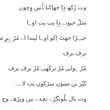
وت رُکھ
دا
جھاکنا ڈُس وِچوں
سَلّ جیونے
دا
نِت نِت اوہا
جیہڑا جھٹ اِکو اوہا لَیندا اے مُڑ
ہر
مَ
برف برف
مُڑ ہولی مُڑ ترکھی مُڑ برف برف
کپّر بن مینوں سڑکوں نِت لاہے
وت بال بلُونگڑے نچدے نیں ویڑھے وچ پ