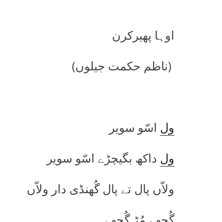
اوہا پھیرکرن
(ناظم حکمت جیلوں)
ول
اسّو سویر
ول
داکھ بگیچڑے اسّو سویر
ولاّں پال تے پال گُھنڈی دار ولاّں
گُچھے مُڑ گُچھے