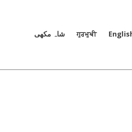
Englis
ਗੁਰਮੁਖੀ
شاہ مکھی