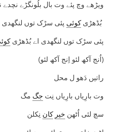
ویڑھے وچ پئے وت بال بلُونگڑے نچدے ن
بُڈھڑی
کوئی
پئی سڑک توں لنگھدی ا
پئی سڑک توں لنگھدی اے بُڈھڑی
کوئ
(اُنج آکھ لئو اِنج آکھ لئو)
راتیں دَھو ل محل
وت بارِیاں بارِیاں نِت
جگ
مگ
سچ لئی اُٹھن
خیر
کان
نِکلن