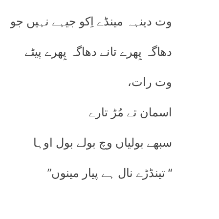
وت دینہہ مینڈے اِکو جیہے نہیں جو
دھاگہ پِھرے تانے دھاگہ پِھرے پیٹے
وت رات،
اسمان تے مُڑ تارے
سبھے بولیاں وچ بولے بول اوہا
“ تینڈڑے نال ہے پیار مینوں”