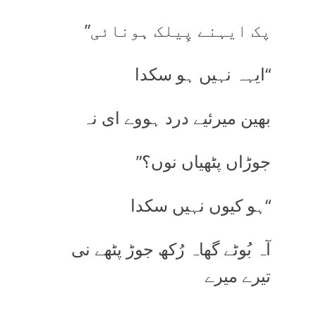
پک ایہنے پِیلک ہونائی”
“ایہہ نہیں ہو سکدا
بھین میرئیے درد ہووے ای نہ
جوڑاں پٹھیاں نوں؟”
“ہو کیوں نہیں سکدا
آہ بُوٹے گھاہ رُکھ جوڑ پٹھے نی
تیرے میرے