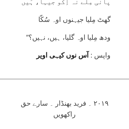
پانی مِلے نہ اِکو جیہا، ہَیں
گھٹ مِلیا جیہنوں اوہ سُکّا
ودھ مِلیا اوہ گلیا، ہیں، نہیں؟”
واپس :
آس نوں کیہی اویر
۲۰۱۹ ۔ فرید بھنڈار ۔ سارے حق
راکھویں