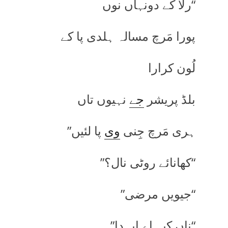
“رلا کے دونہاں نوں
پورا مَرچ مسالہ ہلدی پا کے
لُون کرارا
بلڈ پریشر
جے
نہیوں تاں
ہری مَرچ جِنی
وی
پا لئیں”
“کھانائے روٹی نال؟”
“جیویں مرضی”
“ناں کیہ اے ایہدا”