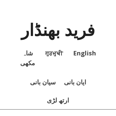
فرید بھنڈار
English
ਗੁਰਮੁਖੀ
شاہ
مکھی
ايان بانی
سيان بانی
ارتھ لڑی