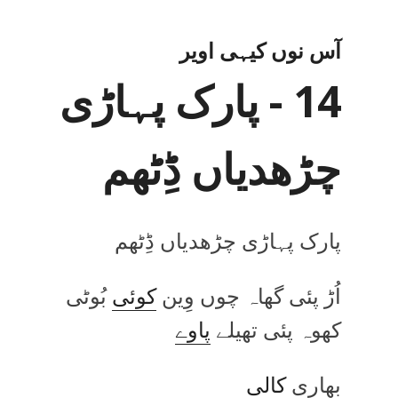
آس نوں کیہی اویر
14 - پارک پہاڑی
چڑھدیاں ڈِٹھم
پارک پہاڑی چڑھدیاں ڈِٹھم
اُڑ پئی گھاہ چوں وِین
کوئی
بُوٹی
کھوہ پئی تھیلے
پاوے
بھاری
کالی