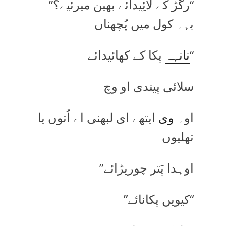
“رگڑ کے لائِیدائے بھین میرئیے؟”
بہہ کول میں پُچھناں
“
نانہہ
پکا کے کھائیدائے
سلائی پیندی او وچ
اوہ
وی
ایتھے ای لبھنی اے اُتوں یا
تھلیوں
اوہدا پَتر چوریڑائے”
“کیویں پکانائے”