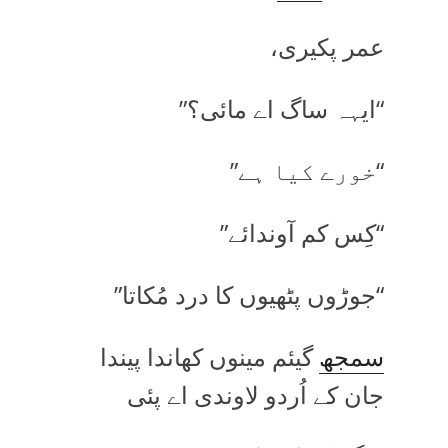
عمر پکیری،
“ایہہ ساگ اے مائی؟”
“خورے کیا ہے”
“کِس کم آوندائے”
“جوڑوں پٹھیوں کا درد مُکاتا”
سمجھ
گیئم مینوں کھاندا پیندا
جان کے اُردو لاوندی اے پئی