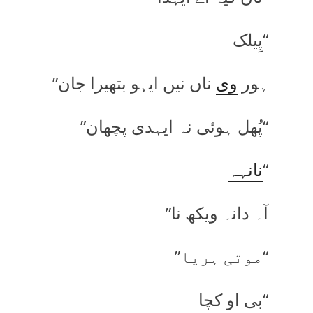
“پِیلک
ہور
وی
ناں نیں ایہو بتھیرا جان”
“پُھل ہوئی نہ ایہدی پچھان”
“
نانہہ
آہ دانہ ویکھ نا”
“موتی ہریا”
“بی او کچا