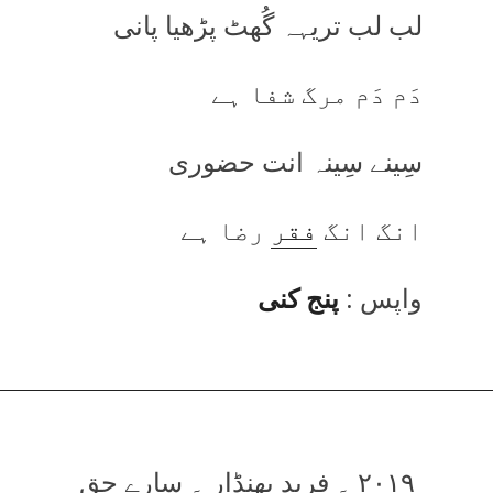
لب لب تریہہ گُھٹ پڑھیا پانی
دَم دَم مرگ شفا ہے
سِینے سِینہ انت حضوری
انگ انگ
فقر
رضا ہے
واپس :
پنج کنی
۲۰۱۹ ۔ فرید بھنڈار ۔ سارے حق