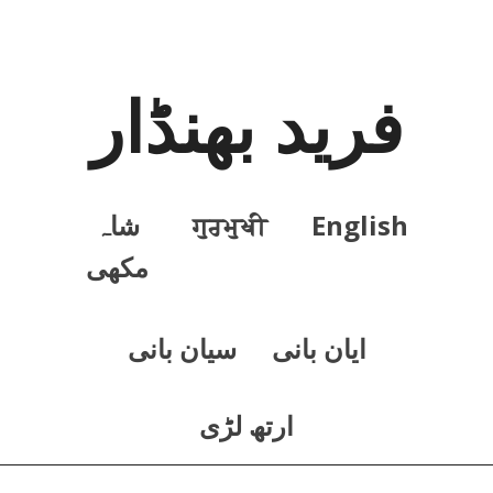
فرید بھنڈار
English
ਗੁਰਮੁਖੀ
شاہ
مکھی
ايان بانی
سيان بانی
ارتھ لڑی