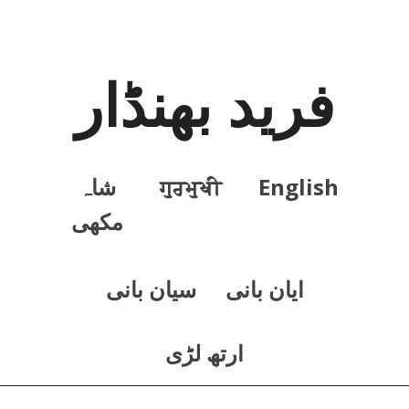
فرید بھنڈار
English
ਗੁਰਮੁਖੀ
شاہ
مکھی
ايان بانی
سيان بانی
ارتھ لڑی