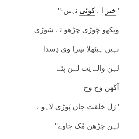
''
خیر
اے
کوئی
نہیں-''
ویکھو چَوڑی چڑھو تے سَوڑی
نہیں ہیٹھلا سِرا
وی
دِسدا
لہن والے نِت لہن پئے
آکھن وچ وچ
''رَل خلقت جاں پَوڑی لاہوے
لہن چڑھن مُک جاوے''