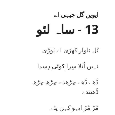
ایویں گل جیہی اے
13 - ساہ لئو
تُل تلوار کھڑی اے پَوڑی
نہیں اُتلا سِرا
کوئی
دِسدا
ڈَھے ڈَھے چڑھدے چڑھ چڑھ
ڈَھیندے
مُڑ مُڑ ایہو کہن پئے