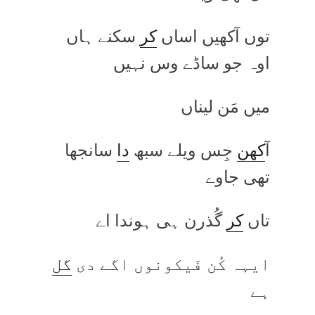
توں آکھیں اساں
کر
سکنے ہاں
اوہ جو ساڈے وس نہیں
میں مَن لیناں
آ
کھن
جِس ویلے سبھ
دا
سانجھا
تھی جاوے
تاں
کر
گُذرن ہی ہوندا اے
ایہہ کُن فَیکونوں اگے دی
گل
ہے