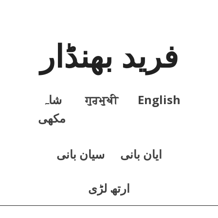
فرید بھنڈار
English
ਗੁਰਮੁਖੀ
شاہ
مکھی
ايان بانی
سيان بانی
ارتھ لڑی