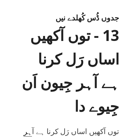
جدوں ڈُس کُھلدے نیں
13 - توں آکھیں
اساں رَل کرنا
ہے آہر جِیون اَن
جِیوے دا
توں آکھیں اساں رَل کرنا ہے آ
ہر