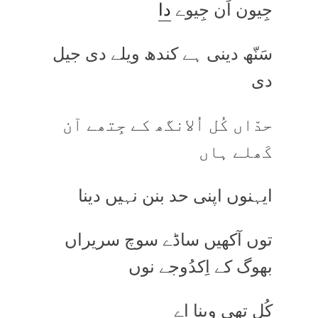
جِیون اَن جِیوے
دا
سَنّھ دینی ہے کندھ ویلے دی جیل
دی
حدّاں کُل اُلانگھ کے جِتھے آن
کَھلے ہاں
ایہنوں اپنی حد بنن نہیں دینا
توں آکھیں ساڈے سوچ سریراں
بھوگ کے اِکدُوجے نوں
کُل تھی وینا اے