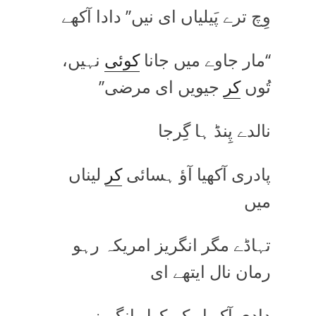
وِچ ترے پَیلیاں ای نیں’’ دادا آکھے
‘‘مار جاوے میں جانا
کوئی
نہیں،
تُوں
کر
جیویں ای مرضی’’
نالدے پِنڈ ہا گِرجا
پادری آکھیا آؤ ہسائی
کر
لیناں
میں
تہاڈے مگر انگریز امریکہ رہو
رمان نال ایتھے ای
دادی آکھیا رکھ کول انگریز