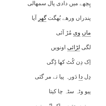
پِچھے میں دادی پال سمھالی
پندراں ورھے بُھگت
گھر
آیا
ماں
وی
مُڑ آئی
لگی
لڑائی
اونویں
اِک دِن کُٹ کھا ڈِگی
دِل
دا
دَورہ پیا تے مر گئی
پیو وٹہ سٹہ چا کیتا
مینوں دِتوس اِک انّھے نوں،