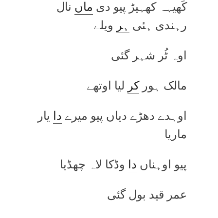
کَھیہہ کھہیڑ پیو دی
ماں
نال
رہندی ہئی
ہر
ویلے
اوہ ٹُر شہر گئی
مالک ہور
کر
لیا اوتھے
اوہدے دھڑے دیاں پیو میرے
دا
یار
ماریا
پیو اوہناں
دا
وڈکا لاہ چھڈیا
عمر قید بول گئی