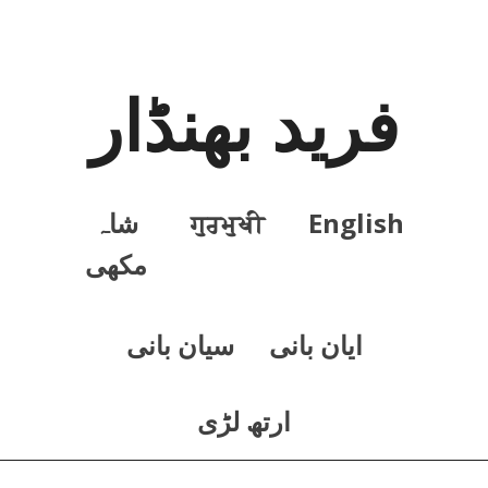
فرید بھنڈار
English
ਗੁਰਮੁਖੀ
شاہ
مکھی
ايان بانی
سيان بانی
ارتھ لڑی