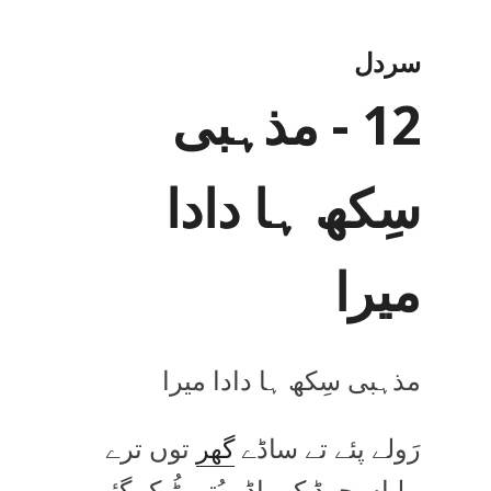
سردل
12 - مذہبی
سِکھ ہا دادا
میرا
مذہبی سِکھ ہا دادا میرا
رَولے پئے تے ساڈے
گھر
توں ترے
پیلیاں چھڈ کے باڈر بُتی ٹُھک گئی