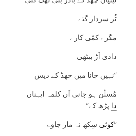
ٹُر سردار گئے
مگرے کمّی کارے
دادی اَڑ بیٹھی
‘‘نہیں جانا میں چھڈ کے دیس
مُسلّن ہو جانی آں کلمہ ایہناں
دا
پڑھ کے’’
‘‘
کوئی
سِکھ نہ مار جاوے