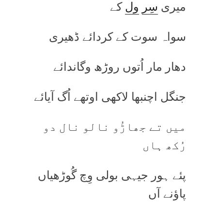
میری
سِر
ول
کے
سواہ سوت کے کردائے ڈھیری
دھار مار اُتوں روڑھ وگاندائے
جنگل اچنبھا لاکھی اوتھے اُگ آیائے
میں تے جھاڑُو نالو نال دو
رُکھ ہاں
پئے ہور جیہی بولی وِچ گُوڑھیاں
پاؤنے آں