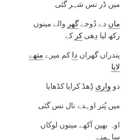
میں ڈر نس شہر گئی
ماں
دے دُوجے
گھر
والے مینوں
رکھ لیا دِھی
کر
کے
پندراں گھراں
دا
کم میرے
متھے
لایا
دو
واری
ڈِھڈ کرایا کڈھایا
میں پُتر اوہدے نال نس گئی
اوہ بھین آکھے مینوں لوکاں
ساہمنے