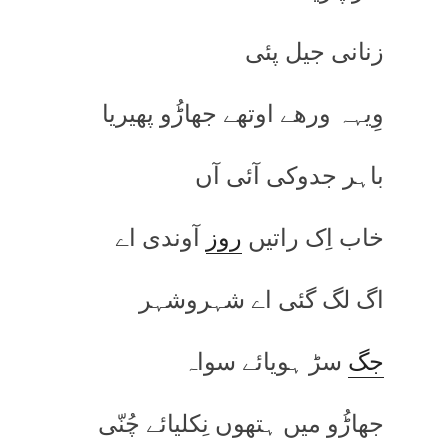
زنانی جیل پئی
وِیہہ ورھے اوتھے جھاڑُو پھیریا
باہر جدوکی آئی آں
خاب اِک راتیں
روز
آوندی اے
اگ لگ گئی اے شہروشہر
جگ
سڑ ہویائے سواہ
جھاڑُو میں ہتھوں نِکلیائے چُنّی