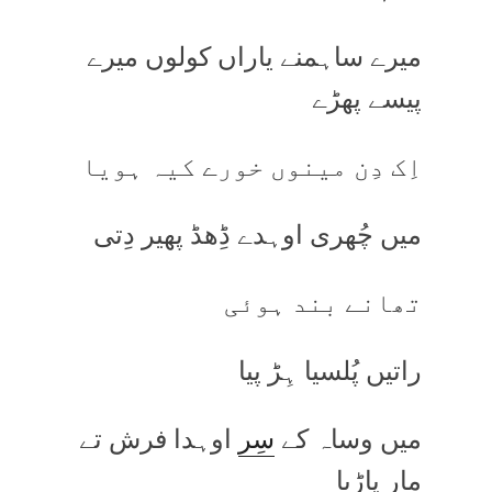
میرے ساہمنے یاراں کولوں میرے
پیسے پھڑے
اِک دِن مینوں خورے کیہ ہویا
میں چُھری اوہدے ڈِھڈ پھیر دِتی
تھانے بند ہوئی
راتیں پُلسیا ہِڑ پیا
میں وساہ کے
سِر
اوہدا فرش تے
مار پاڑیا