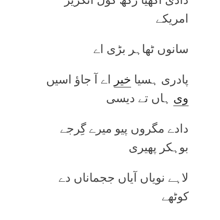
امریکے
سانوں ٹھاہر بڑی اے
پادری ہسیا
خیر
اے آ جاؤ اسیں
وی
ہاں تے دیسی
دادے مگروں پیو میرے گِرجے
بوہکر پھیری
لاہے نویاں آیاں ججماناں دے
کوٹھے