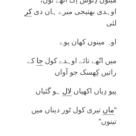
اوہدی بھتیجی میرے ہان دی
کر
لئی
اوہ مینوں کھان پوے
میں انّھے تائے اوہدے کول
جا
کے
راتیں کِھسک جو آواں
پیو دِیاں اکھیاں
لال
ہو گئیاں
‘‘
ماں
تیری کول ٹور دیناں میں
تینوں’’