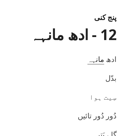
پنج کنی
12 - ادھ مانہہ
ادھ
مانہہ
بدّل
سِیت ہوا
دُور دُور تائیں
گِلے پَتر