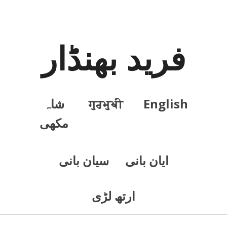
فرید بھنڈار
English
ਗੁਰਮੁਖੀ
شاہ
مکھی
ايان بانی
سيان بانی
ارتھ لڑی