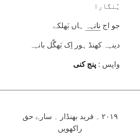
ہُنگارا
جو اج
نانہہ
ہاں بَھلکے
دینہہ کھنڈ ہور اِک بَھگّل بانہہ
واپس :
پنج کنی
۲۰۱۹ ۔ فرید بھنڈار ۔ سارے حق
راکھویں