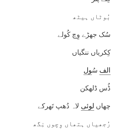
بُوٹاں ہیٹھ
سُک جھڑے وِچ کُولے
کِکریاں ننگیاں
الف
سُ
ول
ڈُس ڈلھکن
چھاں
لوئی
لاہ دُھپ تَھرکے
رُجھیاں ہتھاں وِچوں نِگھ