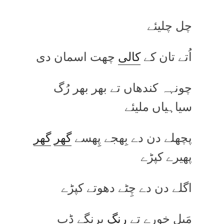
چل چلیئے
اُتے تان کے
کالی
چھت اسمان دی
چونہہ کندھاں تے بھر بھر رُگ
سیاہیاں ملیئے
پچھلے دن دے بِھجے پِھسے
گھر
گھر
پھیرے کپڑے
اگلے دن دے چِٹے دھوتے کپڑے
مَیل خورے تے
رنگ
برنگے ڈب