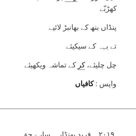
کھڑبّے
پنڈاں بنھ کے بھانبڑ لائیے
تے بہہ کے سیکیئے
چل چلیئے،
کر
کے تماشہ ویکھیئے
واپس :
کافیاں
۲۰۱۹ ۔ فرید بھنڈار ۔ سارے حق