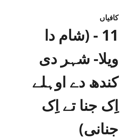
کافیاں
11 - (شام دا
ویلا- شہر دی
کندھ دے اوہلے
اِک جنا تے اِک
جنانی)