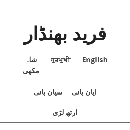
فرید بھنڈار
English
ਗੁਰਮੁਖੀ
شاہ
مکھی
ايان بانی
سيان بانی
ارتھ لڑی