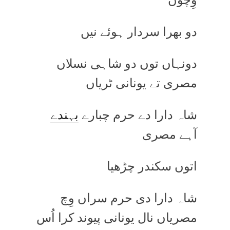
دو بھرا سردار ہوئے نیں
دونہاں توں دو شاہی نسلاں
مصری تے یونانی ٹریاں
شاہ دارا دے حرم چبارے
بہندے
آہے مصری
اتوں سکندر چڑھیا
شاہ دارا دی حرم سراں وِچ
مصریاں نال یونانی پیوند کرا اُس