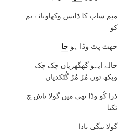
میم ساب کا ڈانس وکھاونائے تم
کو
جھٹ پٹ وڈا ہو
جا
حالے ایہو گھگھریاں چک چک
ویکھ توں مُڑ مُڑ گُٹکدیاں
ذرا کُو وڈا تھی میں گولا تاش چ
تکیا
گولا بیگی بادا