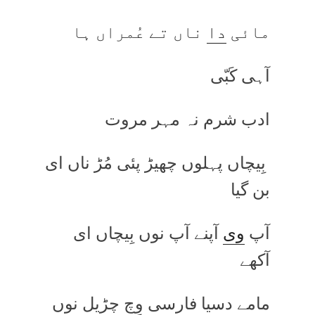
مائی
دا
ناں تے عُمراں ہا
آہی کَبّی
ادب شرم نہ مہر مروت
بِیچاں پہلوں چھیڑ پئی مُڑ ناں ای
بن گیا
آپ
وی
آپنے آپ نوں بِیچاں ای
آکھے
مامے دسیا فارسی وِچ چڑیل نوں