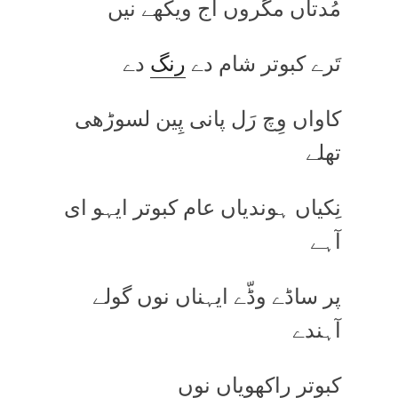
مُدتاں مگروں اج ویکھے نیں
تَرے کبوتر شام دے
رنگ
دے
کاواں وِچ رَل پانی پِین لسوڑھی
تھلے
نِکیاں ہوندیاں عام کبوتر ایہو ای
آہے
پر ساڈے وڈّے ایہناں نوں گولے
آہندے
کبوتر راکھویاں نوں