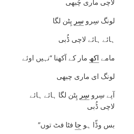
لاچی ماری چُبھی
لونگ سِرو
سِر
پِٹن لگا
ہائے ہائے لاچی ڈُبی
مامے
اکھ
مار کے آکھنا ‘‘نہیں اوئے
لونگ ای ماری چبھی
آپے سِرو
سِر
پِٹن لگا ہائے ہائے
لاچی ڈُبی
بس وڈّا ہو
جا
فٹا فٹ توں’’