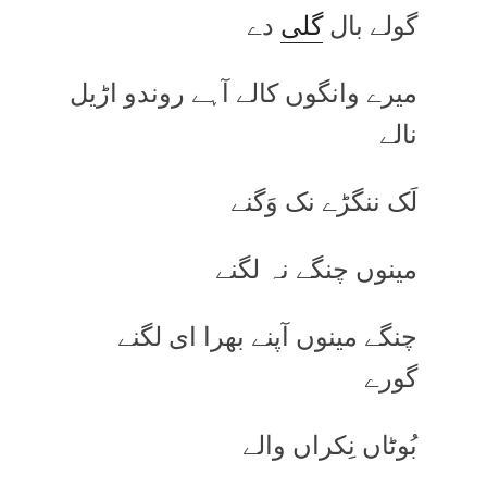
گولے بال
گلی
دے
میرے وانگوں کالے آہے روندو اڑیل
نالے
لَک ننگڑے نک وَگنے
مینوں چنگے نہ لگنے
چنگے مینوں آپنے بھرا ای لگنے
گورے
بُوٹاں نِکراں والے