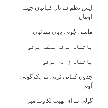
ایس نظم دے نال کہانیاں چیتے
آونیاں
ماسی جُونی دِیاں سنائیاں
باتشاہ ہونا ملکہ ہونی
باتشاہ زادی ہونی
جدوں کہانی ٹُرنی تے ہِک گولی
آونی
گولی نے ای بھیت لکاونے میل