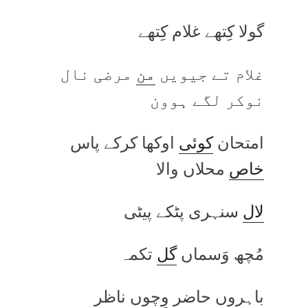
گولا کِتھے غلام کِتھے
غلام تے جیویں
من
مرضی نال
نوکر لگے ہوون
امتحان
کوئی
اوکھا کرکے پاس
خاص
محلاں والا
لال
سنہری پٹکے پیٹی
مُچھ وَسماں
گل
تکمہ
باہروں حاضر وِچوں ناظر