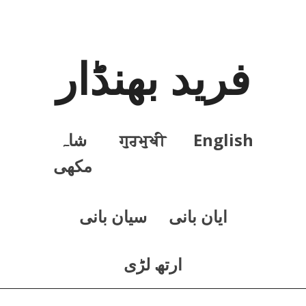
فرید بھنڈار
English
ਗੁਰਮੁਖੀ
شاہ
مکھی
ايان بانی
سيان بانی
ارتھ لڑی