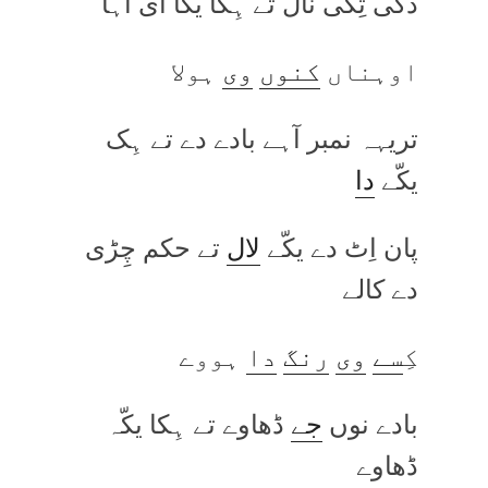
دُکی تِکی نال تے ہِکا یکّا ای آہا
اوہناں
کنوں
وی
ہولا
تریہہ نمبر آہے بادے دے تے ہِک
یکّے
دا
پان اِٹ دے یکّے
لال
تے حکم چِڑی
دے کالے
کِ
سے
وی
رنگ
دا
ہووے
بادے نوں
جے
ڈھاوے تے ہِکا یکّہ
ڈھاوے