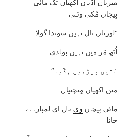
میریاں اَڈیاں اکھیاں تک مائی
بِیچاں مُکی وٹنی
‘‘لوریاں نال نہیں سوندا گولا
اُٹھ مَر میں نہیں بولدی
سَتیں پیڑھیں ہگّیا’’
میں اکھیاں مِیچنیاں
مائی بِیچاں
وی
نال ای لمیاں پے
جانا