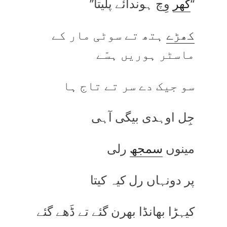
‘‘
گھر
وِچ ہوندائے پلیتا’’
کھڑے
ہتھ تے سوٹی مار کے
ماسٹر ہوریں ہسّے
سو جیک دے سر تے تاج ہا
جِل اوہدی بیگی آہی
مینوں
سمجھ
رلی
پر دونہاں رل کیہ کیتا
کیہڑا بھانڈا بھرن گئے تے ڈَھے گئے