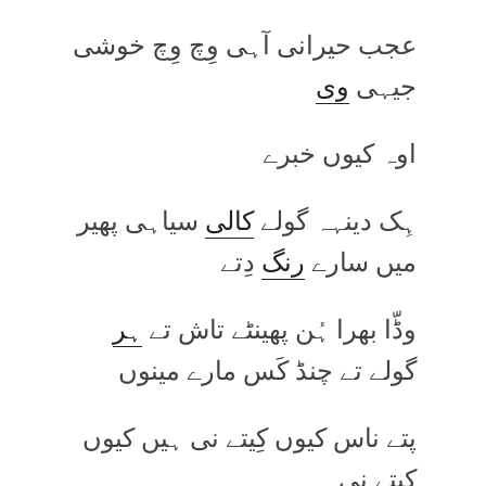
عجب حیرانی آہی وِچ وِچ خوشی
جیہی
وی
اوہ کیوں خبرے
ہِک دینہہ گولے
کالی
سیاہی پھیر
میں سارے
رنگ
دِتے
وڈّا بھرا ہُن پھینٹے تاش تے
ہر
گولے تے چنڈ کَس مارے مینوں
پتے ناس کیوں کِیتے نی ہیں کیوں
کِیتے نی