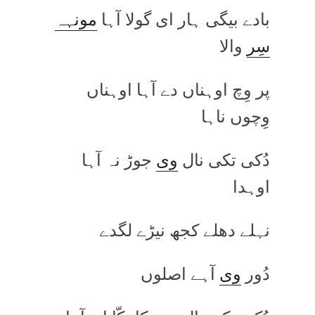
بادے بیگی ہار ای گولا آہا
مونہہ
سِر
والا
پر وِچ اوہناں دے آہا اوہناں
وِچوں ناہا
دُکی تکی نال
وی
جوڑ نہ آہا
اوہدا
نہلے دھلے کجھ نیڑے لگدے
دُور
وی
آہے اصلوں