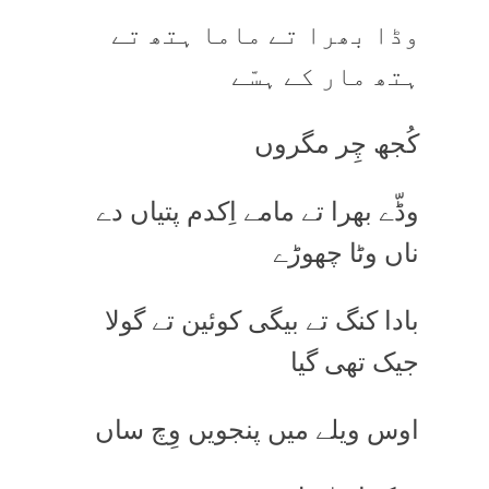
وڈا بھرا تے ماما ہتھ تے
ہتھ مار کے ہسّے
کُجھ چِر مگروں
وڈّے بھرا تے مامے اِکدم پتیاں دے
ناں وٹا چھوڑے
بادا کنگ تے بیگی کوئین تے گولا
جیک تھی گیا
اوس ویلے میں پنجویں وِچ ساں