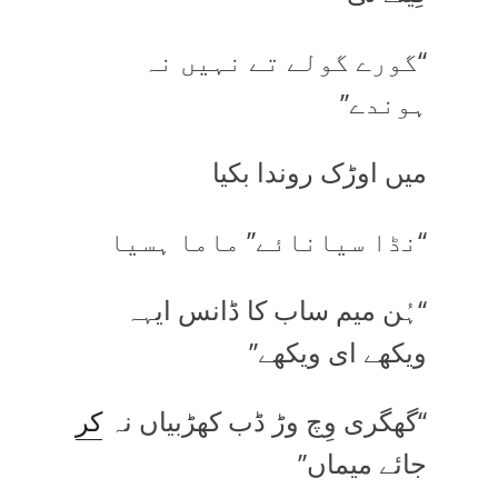
‘‘گورے گولے تے نہیں نہ
ہوندے’’
میں اوڑک روندا بکیا
‘‘نڈا سیانائے’’ ماما ہسیا
‘‘ہُن میم ساب کا ڈانس ایہہ
ویکھے ای ویکھے’’
‘‘گھگری وِچ وڑ ڈب کھڑبیاں نہ
کر
جائے میماں’’