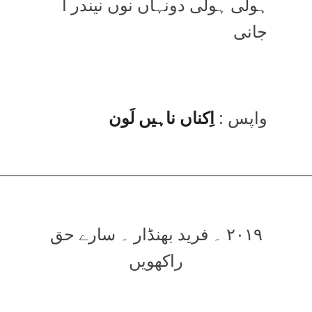
ہولی ہولی دونہاں نوں نیندر آ
جانی
واپس :
اِکناں ناہیں لَون
۲۰۱۹ ۔ فرید بھنڈار ۔ سارے حق
راکھویں