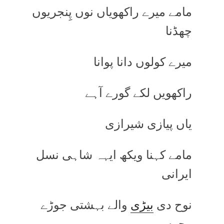
مامے میرے راکھویاں نوں پِنجریوں
چھڈنا
میرے کولوں دانا پوانا
راکھویں لکے گورے آہے
یاں پیازی شیرازی
مامے کہنا ویکھ ایہہ شاہی نسل
ایرانی
نوح دی
بیڑی
والے بہشتی جوڑے
وِچوں