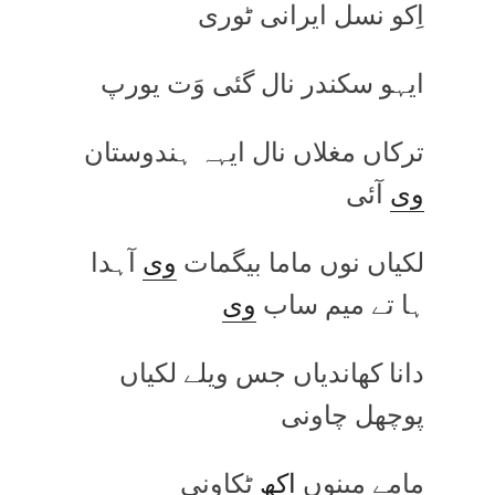
اِکو نسل ایرانی ٹوری
ایہو سکندر نال گئی وَت یورپ
ترکاں مغلاں نال ایہہ ہندوستان
وی
آئی
لکیاں نوں ماما بیگمات
وی
آہدا
ہا تے میم ساب
وی
دانا کھاندیاں جس ویلے لکیاں
پوچھل چاونی
مامے مینوں
اکھ
ٹکاونی