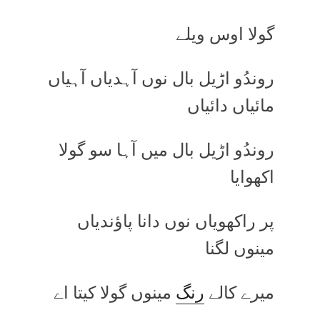
گولا اوس ویلے
روندُو اڑیل بال نوں آہدیاں آہیاں
مائیاں دائیاں
روندُو اڑیل بال میں آہا سو گولا
اکھوایا
پر راکھویاں نوں دانا پاؤندیاں
مینوں لگنا
میرے کالے
رنگ
مینوں گولا کیتا اے