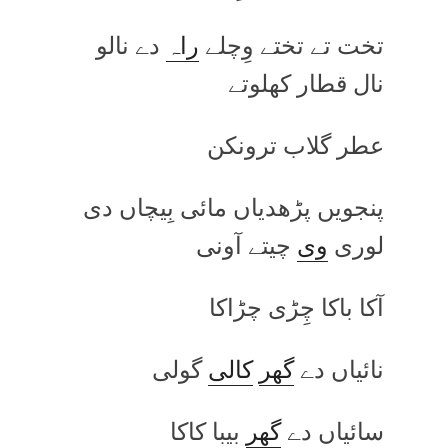
تخت تے تختے وِچلے
راہ
دے نالو
نال قطار کھلوتے
عطر گلاب ترونکن
پنجویں پڑھدیاں مائی بِیچاں دی
لوری
وی
چیتے آونی
آکا باکا چِڑی چڑاکا
نائیاں دے
گھر
کالی
گولی
سائیاں دے
گھر
بیبا کاکا