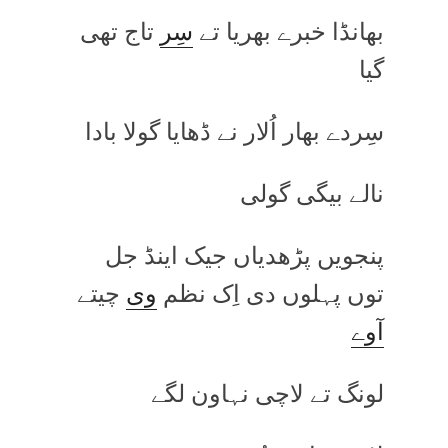
بھانڈا خبرے بھریا تے
سِر
تاج تھی
گیا
سِردے بھار اُلار نے ڈھایا گولا بادا
نالے بیگی گولی
پنجویں پڑھدیاں جیک اینڈ جل
توں پہلوں دی اِک نظم
وی
چیتے
آوے
لونگ تے لاچی نہاون لگے