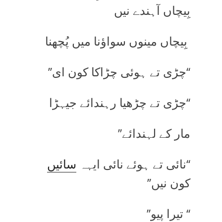
بِیچاں آہندے نیں
بِیچاں مینوں سواؤنا میں پُچھنا
‘‘چڑی تے ہوئی چڑاکا کون ای’’
‘‘چڑی تے چڑھیا رہندائے جیہڑا
مار کے لہندائے’’
‘‘نائی تے ہوئے نائی ایہہ
سائیں
کون نیں’’
‘‘ تیرا پیو’’