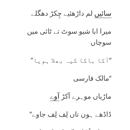
سائیں
لم داڑھئیے چِکڑ دھگلے
میرا ابا شیو سوٹ تے ٹائی میں
سوچاں
‘‘آکا باکا کیہ بھلا ہویا’’
‘‘مالک فارسی
ماڑیاں موہرے آکڑ
آوے
ڈاڈھے ہون تاں لِف لِف جاوے’’