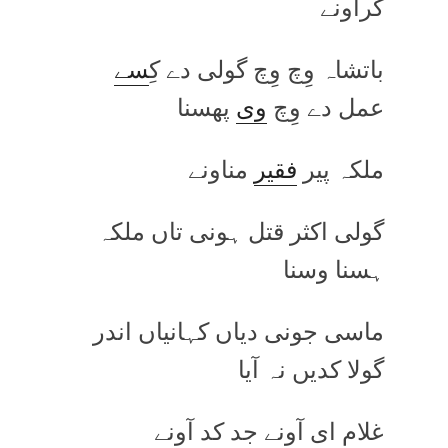
کراونے
باتشاہ وِچ وِچ گولی دے کِ
سے
عمل دے وِچ
وی
پھسنا
ملکہ پیر
فقیر
مناونے
گولی اکثر قتل ہونی تاں ملکہ
ہسنا وسنا
ماسی جونی دیاں کہانیاں اندر
گولا کدیں نہ آیا
غلام ای آونے جد کد آونے