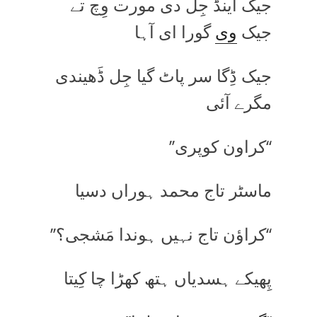
جیک اینڈ جِل دی مورت وِچ تے
جیک
وی
گورا ای آہا
جیک ڈِگا سر پاٹ گیا جِل ڈَھیندی
مگرے آئی
‘‘کراون کوپری’’
ماسٹر تاج محمد ہوراں دسیا
‘‘کراؤن تاج نہیں ہوندا مَشجی؟’’
پِھیکے ہسدیاں ہتھ کھڑا چا کِیتا