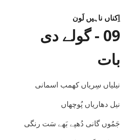
اِکناں ناہیں لَون
09 - گولے دی
بات
نیلیاں سِریاں کھمب اسمانی
نیل دھاریاں پُوچھاں
جَمُوں گانی دُھپے بَھے سَت رنگی