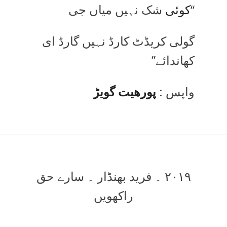
‘‘
کوئی
شک نہیں میاں جی
گولی کریڈٹ کارڈ نہیں گارڈ ای
کھاندائے’’
واپس :
پورھیت گویڑ
۲۰۱۹ ۔ فرید بھنڈار ۔ سارے حق
راکھویں