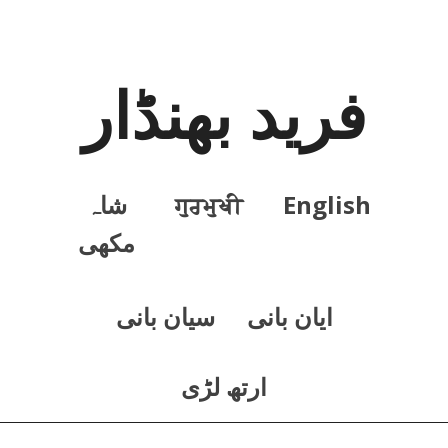
فرید بھنڈار
English
ਗੁਰਮੁਖੀ
شاہ
مکھی
ايان بانی
سيان بانی
ارتھ لڑی