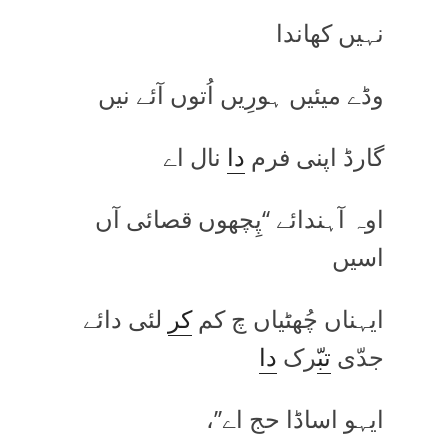
نہیں کھاندا
وڈے میئیں ہورِیں اُتوں آئے نیں
گارڈ اپنی فرم
دا
نال اے
اوہ آہندائے ‘‘پِچھوں قصائی آں
اسیں
ایہناں چُھٹیاں چ کم
کر
لئی دائے
جدّی
تب
ّرک
دا
ایہو اساڈا حج اے’’،