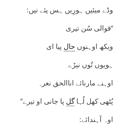
وڈے میئیں ہورِیں ہس پئے نیں:
‘‘قوالی سُن تیری
ویکھ اوہنوں
حال
پیا ای
ہویوں تُوں نیڑے
اوہنے مارنائے اناالحق نعرہ
پُٹھی کھل لُہا
گل
پا جانی او تیرے’’
اوہ آہندائے: