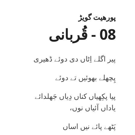
پورھیت گویڑ
08 - قُربانی
پیر اگلے اِٹاں دی دوئے ڈھیری
پِچھلے بھوئیں تے دوئے
پیا پکِھیاں کناں دِیاں جَھلدائے
یاداں آئیاں نوں،
پَٹھے پائے نیں اساں