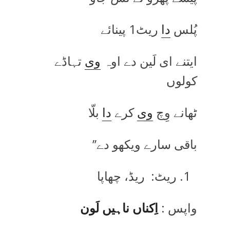
پُلس
دا
ریٹ1 پینائے
ایتنے ای لَین دے اوہ
وی
تہاڈے
کولوں
ٹھانے وِچ
وی
کرے
دا
بلّا
باقی سارے ویکھو دے’’
ریٹ: ریڈ، چھاپا
واپس :
اِکناں ناہیں لَون