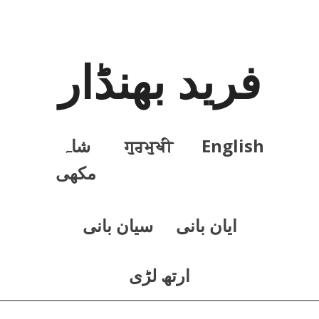
فرید بھنڈار
English
ਗੁਰਮੁਖੀ
شاہ
مکھی
ايان بانی
سيان بانی
ارتھ لڑی