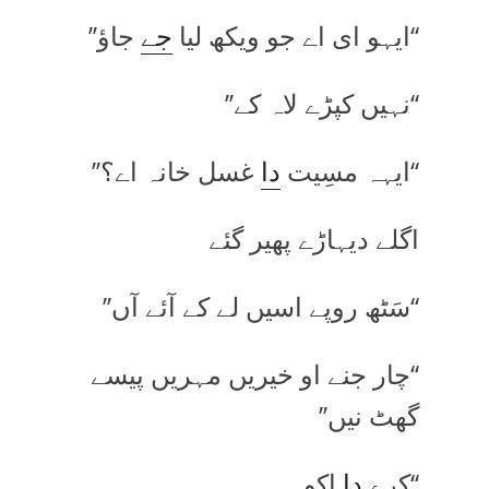
‘‘ایہو ای اے جو ویکھ لیا
جے
جاؤ’’
‘‘نہیں کپڑے لاہ کے’’
‘‘ایہہ مسِیت
دا
غسل خانہ اے؟’’
اگلے دیہاڑے پھیر گئے
‘‘سَٹھ روپے اسیں لے کے آئے آں’’
‘‘چار جنے او خیریں مہریں پیسے
گھٹ نیں’’
‘‘کرے
دا
اِکو