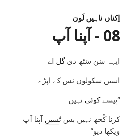
اِکناں ناہیں لَون
08 - آپنا آپ
ایہہ سَن سَٹھ دی
گل
اے
اسیں سکولوں نس کے اپڑے
‘‘پیسے
کوئی
نہیں
کرنا کُجھ نہیں بس تُ
سیں
آپنا آپ
ویکھا دیو’’