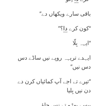
باقی سارے ویکھاں دے’’
‘‘کون کرے
دا
؟’’
‘‘ایہہ بِلّا
ایہدے تریہہ روپے نیں ساڈے دس
دس نیں’’
‘‘تیرے تے اجے آپ کمائیاں کرن دے
دن نیں بِلیا
پیسے پھڑو تے نس جاؤ