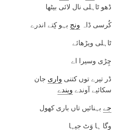
ڈھو ٹاہلی نال لائی بیٹھا
کُرسی ڈاہ
ونج
بہو کِتے اندرے
ٹاہلی ویڑھائے
چِڑی وسیرا اے
ڈر تیرے توں کتنی
واری
جان
سکائیے آوندے
ویندے
جے
بہنائیں تاں باری کھول
وگا ہا وَٹ جیہا