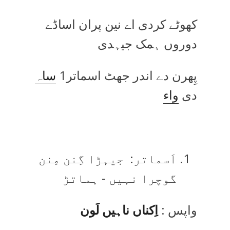
کھوٹے کردی اے نین پران اساڈے
دوروں ہمک جیہدی
پِھرن دے اندر جھٹ اسماتر1
ساہ
دی
واء
اَسماتر: جیہڑا گِنن مِنن
گوچرا نہیں - ہماتڑ
واپس :
اِکناں ناہیں لَون