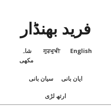
فرید بھنڈار
English
ਗੁਰਮੁਖੀ
شاہ
مکھی
ايان بانی
سيان بانی
ارتھ لڑی