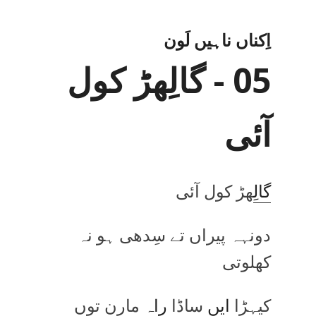
اِکناں ناہیں لَون
05 - گالِھڑ کول
آئی
گال
ِھڑ کول آئی
دونہہ پیراں تے سِدھی ہو نہ
کھلوتی
کیہڑا
ایں
ساڈا
راہ
مارن توں