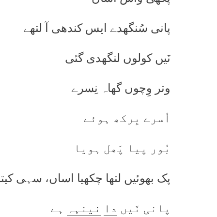
پانی سُنگھدے ایس کندھی آ لتھے
نَیں کولوں لنگھدی گئی
وتر وِچوں گھاہ نِسرے
اُسرے بِرکھ ہوئے
بُور پیا پَھل ہویا
پک بھوئیں لتھا چکھیا اساں، سہی کیتا
پانی نَیں
دا
نینہہ
ہے