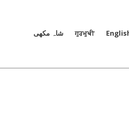
Englis
ਗੁਰਮੁਖੀ
شاہ مکھی