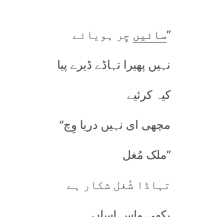
”
سائیں
چِر ہویائے
نہیں پھیرا تہاڈے ڈیرے پیا
کیہ کرئیے
مچھی ای نہیں دریا وِچ“
”ملک مُغل
تہاڈا شُغل شکار ہے
پکھی واس اساں