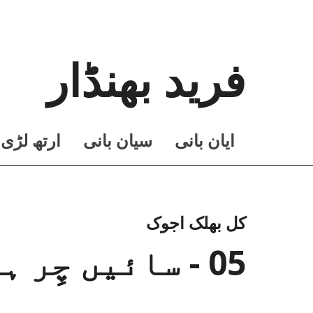
فرید بھنڈار
ايان بانی
سيان بانی
ارتھ لڑی
کل بھلک اجوک
05 - سائیں چِر ہویائے