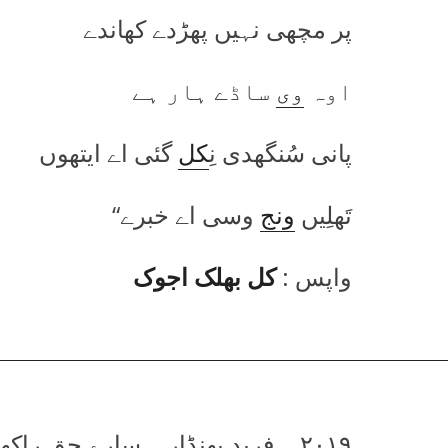
پر مچھی نہیں پھڑدے کھاندے
اوہ
وی
ساڈے ہار ہے
پانی سُنگھدی نِ
کل
گئی اے ایتھوں
تَھلِیں
ونج
وسی اے خبرے“
واپس :
کل بھلک اجوک
۲۰۱۹ ۔ فرید بھنڈار ۔ سارے حق راکھویں