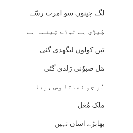
لگے جینوں سو امرت رسّے
کِیڑی ہے توڑے شِینہہ ہے
نَیں کولوں لنگھدی گئی
مَل صبوُنی رَلدی گئی
مُڑ جو نھاتا وِس ہویا
ملک مُغل
بھابڑے اساں نہیں