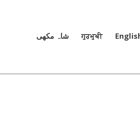
Englis
ਗੁਰਮੁਖੀ
شاہ مکھی