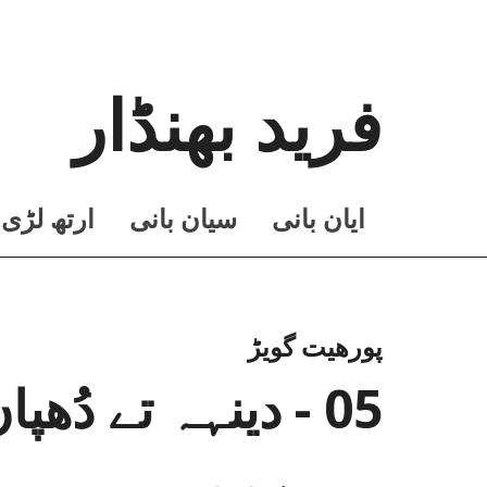
فرید بھنڈار
ايان بانی
سيان بانی
ارتھ لڑی
پورھیت گویڑ
05 - دینہہ تے دُھپاں ای نیں