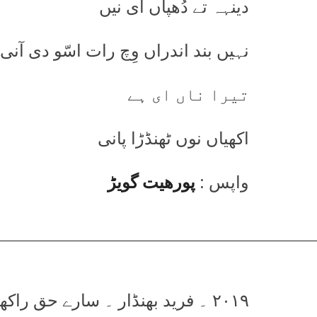
دینہہ تے دُھپاں ای نیں
نہیں بند اندراں وِچ رات اسّو دی آنی
تیرا ناں ای ہے
اکھیاں نوں ٹھنڈڑا پانی
واپس :
پورھیت گویڑ
۲۰۱۹ ۔ فرید بھنڈار ۔ سارے حق راکھویں