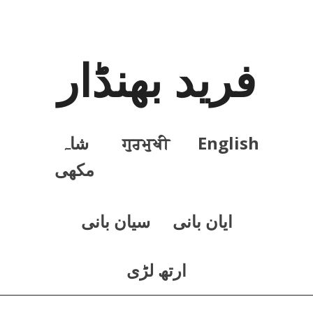
فرید بھنڈار
English
ਗੁਰਮੁਖੀ
شاہ
مکھی
ايان بانی
سيان بانی
ارتھ لڑی