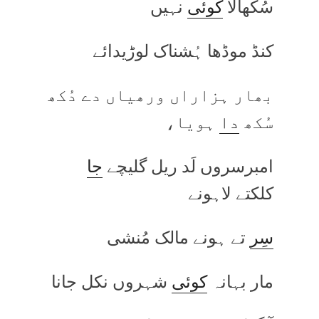
سُکھالا
کوئی
نہیں
کنڈ موڈھا ہُشناک لوڑیدائے
بھار ہزاراں ورھیاں دے دُکھ
سُکھ
دا
ہویا،
امبرسروں لَد ریل گلیچے
جا
کلکتے لاہونے
سِر
تے ہونے مالک مُنشی
مار بہانہ
کوئی
شہروں نکل جانا