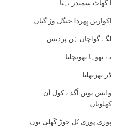
آ گھاٹ سمندر بہنا
اِکواریں پِھردا جنگل وڑ گیاں
لگے گواچاں ہُن پردیس
بے تھوہا بھونچلیا
ڈر تھرتھلیا
وانس نویں اُگدے کول آن
کھلوتاں
پوری پوری بُل جوڑ کَھلی نوں