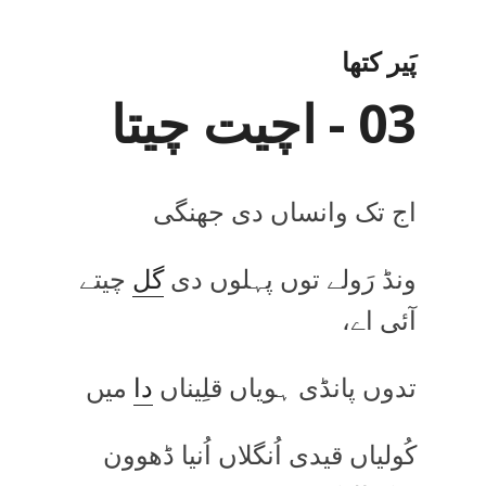
پَیر کتھا
03 - اچیت چیتا
اج تک وانساں دی جھنگی
ونڈ رَولے توں پہلوں دی
گل
چیتے
آئی اے،
تدوں پانڈی ہویاں قلِیناں
دا
میں
کُولیاں قیدی اُنگلاں اُنیا ڈھوون