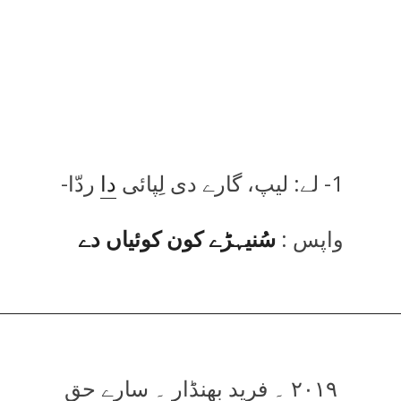
1- لے: لیپ، گارے دی لِپائی
دا
ردّا-
واپس :
سُنیہڑے کون کوئیاں دے
۲۰۱۹ ۔ فرید بھنڈار ۔ سارے حق