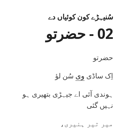
سُنیہڑے کون کوئیاں دے
02 - حضرتو
حضرتو
اِک ساڈی
وی
سُن لؤ
ہوندی آئی اے جیہڑی بتھیری ہو
نہیں گئی
میر تیر ہنیری،