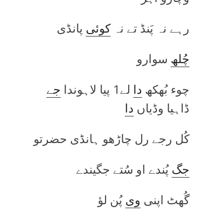
رہے نہ پَنڈ تے نہ
کوئی
پانڈی
چُلھ
سوارو
چوء بُھکھ
دا
لے1 پیا لاہوندا
جے
ڈاہیا وڈیاں
دا
کُل رجے رل چاڑھو ہانڈی حضرتو
جگ
پُندے او سُتے جگیندے
گُھٹ اپنی
وی
پُن لؤ