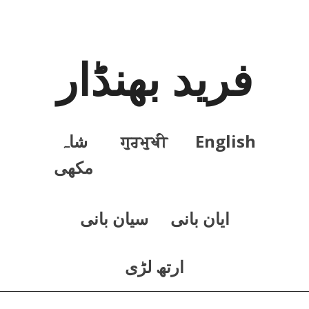
فرید بھنڈار
English
ਗੁਰਮੁਖੀ
شاہ
مکھی
ايان بانی
سيان بانی
ارتھ لڑی