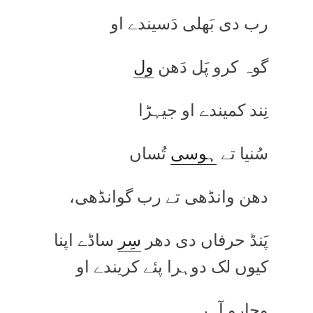
رب دی بَھلی دَسیندے او
گوہ کرو پَل دَھن
ول
نِند کمیندے او جیہڑا
سُنیا تے
ہوسی
تُساں
دھن وانڈھی تے رب گوانڈھی،
پَنڈ حرفاں دی دھر
سِر
ساڈے اپنا
کیوں لک دوہرا پئے کریندے او
وچارو آہر