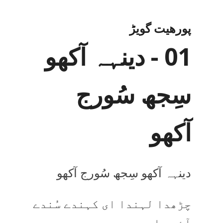
پورھیت گویڑ
01 - دینہہ آکھو
سِجھ سُورج
آکھو
دینہہ آکھو سِجھ سُورج آکھو
چڑھدا لہندا ای کہندے سُندے
آئے ہاں