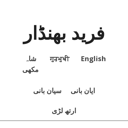
فرید بھنڈار
English
ਗੁਰਮੁਖੀ
شاہ
مکھی
ايان بانی
سيان بانی
ارتھ لڑی