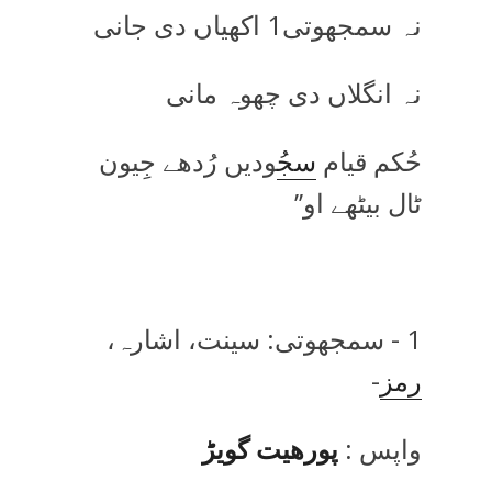
نہ سمجھوتی1 اکھیاں دی جانی
نہ انگلاں دی چھوہ مانی
حُکم قیام
سج
ُودیں رُدھے جِیون
ٹال بیٹھے او’’
1 - سمجھوتی: سینت، اشارہ،
رمز
-
واپس :
پورھیت گویڑ