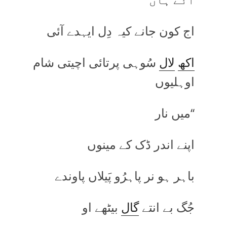
اج کون جانے کیہ دِل ایہدے آئی
اکھ
لال
سُوہی پرتائی اچیتی شام
اوہلیوں
‘‘میں نار
اپنے اندر ڈک کے مینوں
باہر ہو نر پاہرُو پَیلاں پاوندے
جُگ بے انتے
گال
بیٹھے او