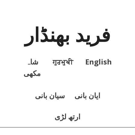
فرید بھنڈار
English
ਗੁਰਮੁਖੀ
شاہ
مکھی
ايان بانی
سيان بانی
ارتھ لڑی