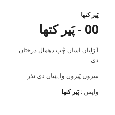
پَیر کتھا
00 - پَیر کتھا
آ رَلِیاں اساں چُپ دھمال درختاں
دی
سِروں پَیروں واہنِیاں دی نذر
واپس :
پَیر کتھا