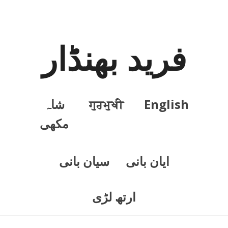
فرید بھنڈار
English
ਗੁਰਮੁਖੀ
شاہ
مکھی
ايان بانی
سيان بانی
ارتھ لڑی