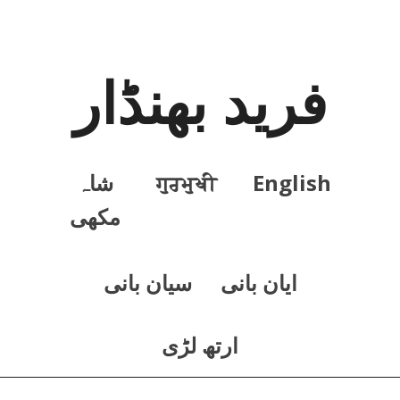
فرید بھنڈار
English
ਗੁਰਮੁਖੀ
شاہ
مکھی
ايان بانی
سيان بانی
ارتھ لڑی