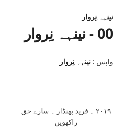
نینہہ نِروار
00 - نینہہ نِروار
واپس :
نینہہ نِروار
۲۰۱۹ ۔ فرید بھنڈار ۔ سارے حق
راکھویں