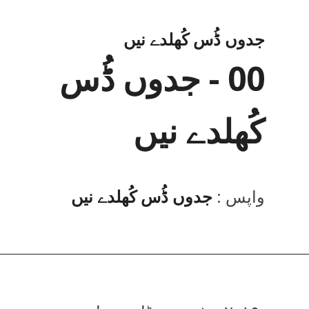
جدوں ڈُس کُھلدے نیں
00 - جدوں ڈُس
کُھلدے نیں
واپس :
جدوں ڈُس کُھلدے نیں