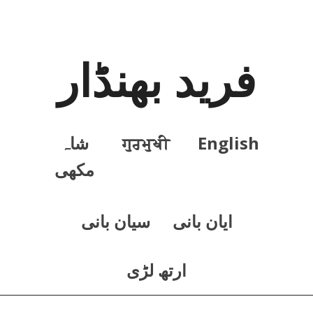
فرید بھنڈار
English
ਗੁਰਮੁਖੀ
شاہ
مکھی
ايان بانی
سيان بانی
ارتھ لڑی