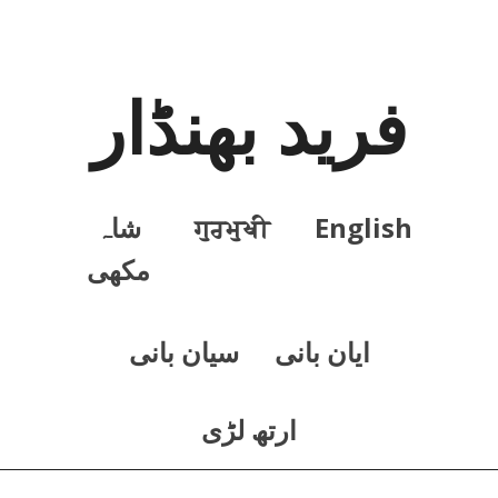
فرید بھنڈار
English
ਗੁਰਮੁਖੀ
شاہ
مکھی
ايان بانی
سيان بانی
ارتھ لڑی