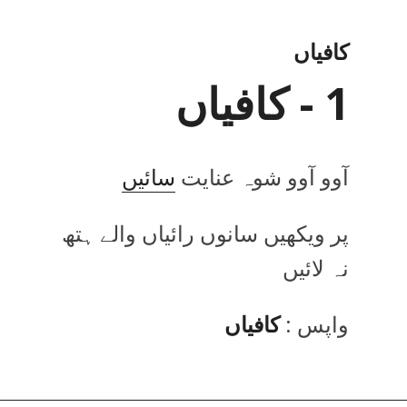
کافیاں
1 - کافیاں
آوو آوو شوہ عنایت
سائیں
پر ویکھیں سانوں رائیاں والے ہتھ
نہ لائیں
واپس :
کافیاں