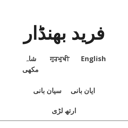
فرید بھنڈار
English
ਗੁਰਮੁਖੀ
شاہ
مکھی
ايان بانی
سيان بانی
ارتھ لڑی