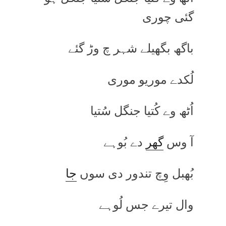
گئی چوری
باگھ بگھیلے شہر چ وڑ گئے
لُکدے موریو موری
اُٹھ وے کُتیا جنگل سُتیا
آ وس
گھر
دے بُوہے
بُھبل وِچ تندور دی سوں
جا
وال تیرے جس لُوہے