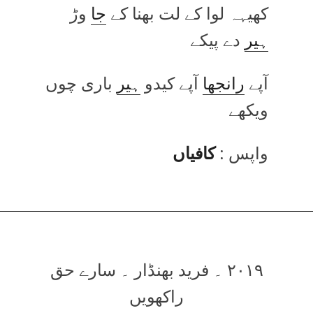
کھیہہ لوا کے لت بھنا کے
جا
وڑ
ہیر
دے پیکے
آپے
رانجھا
آپے کیدو
ہیر
باری چوں
ویکھے
واپس :
کافیاں
۲۰۱۹ ۔ فرید بھنڈار ۔ سارے حق
راکھویں