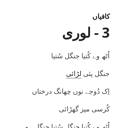
کافیاں
3 - لوری
اُٹھ وے کُتیا جنگل سُتیا
جنگل پئی
لڑائی
اِک دُوجے نوں چھانگ درختاں
کُرسی میز گھڑائی
اُٹھ وے کُتیا جنگل سُتیا جنگل ہو