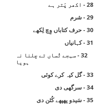
28 - اکھر پَتر ہے
29 - شرم
30 - حرف کتاباں وِچ لِکھے
31 - کہانیاں
32 - سہجے تُساں تے چلنا نہ
ہویا
33 - گل کیہ کرے کوئی
34 - سرگھی دی
35 - سَیدو پھپھے کُٹن دی