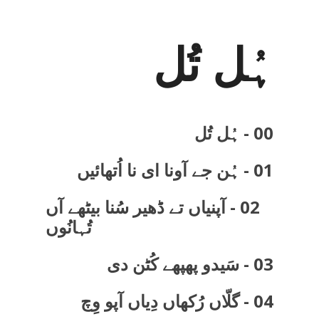
ہُل تُل
00 - ہُل تُل
01 - ہُن جے آونا ای نا اُتھائیں
02 - آپنیاں تے ڈھیر سُنا بیٹھے آں
تُہانُوں
03 - سَیدو پھپھے کُٹن دی
04 - گلّاں رُکھاں دِیاں آپو وِچ