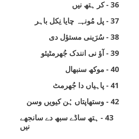
36 - کر ہتھ نیں
37 - پل مُونہہ چایا نِکل باہر
38 - سُرَینی مستؤل دی
39 - آؤ نی انندک جُھرمٹیئو
40 - موکھ سنبھال
41 - پاہیاں دا جُھرمٹ
42 - وستھاپتاں ہُن کیویں وسن
43 - ہتھ ساڈے سبھ دے سانجھے
نیں