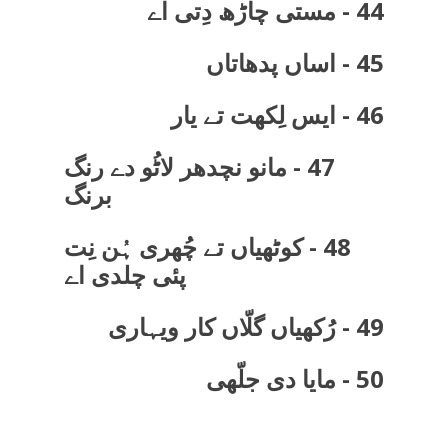
44 - مستی چاڑھ دِتی اے
45 - اساں پدھاتاں
46 - ایس لِکھت تے یار
47 - مانو نچدھر لاٹُو دے رنگ
برنگ
48 - کوٹھیاں تے چُھری ہُن نِت
پئی چلدی اے
49 - رُکھیاں گلّاں کار ویہاری
50 - مایا دی جلّھی