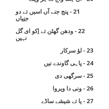
21 - پنج جنے آں اسیں تے دو
جنِیاں
22 - ودھن گھٹن تے اِکو ای گل
نہیں
23 - لؤ سرکار
24 - پاہی گاوندے نیں
25 - سرگھی دی
26 - ونی دا ویروا
27 - یا تے شیشے ساڈے