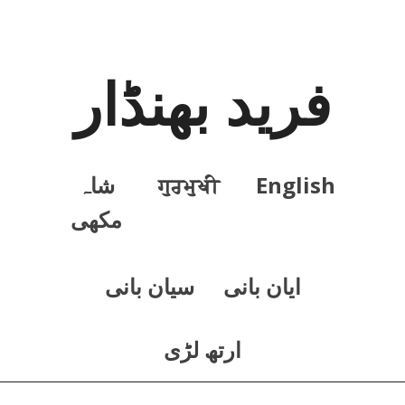
فرید بھنڈار
English
ਗੁਰਮੁਖੀ
شاہ
مکھی
ايان بانی
سيان بانی
ارتھ لڑی