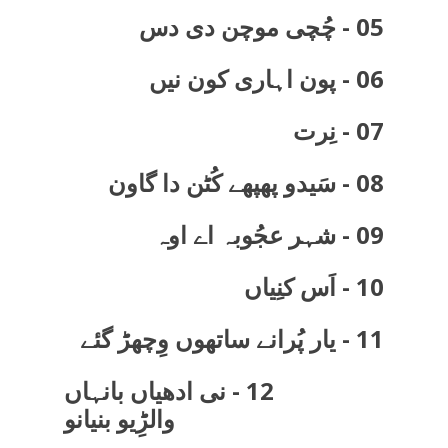
05 - چُچی موچن دی دس
06 - پون اہاری کون نیں
07 - نِرت
08 - سَیدو پھپھے کُٹن دا گاون
09 - شہر عجُوبہ اے اوہ
10 - اَس کنِیاں
11 - یار پُرانے ساتھوں وِچھڑ گئے
12 - نی ادھیاں بانہاں
والڑِیو بنیانو