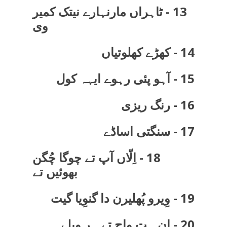
13 - ٹاہراں مارنہارے نیتک کمیر
وی
14 - کھڑے کھلوتیاں
15 - آہو پئی رہوے ایہہ کول
16 - رنگ ریزی
17 - سنگتی اساڈے
18 - اِلّاں آپ تے چوگا چُگن
بھوئیں تے
19 - وِیرو پُھلیرن دا گنوِیا گیت
20 - ان ہت واج تے ہر ویلے