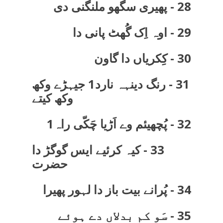
28 - پھیری سگھو ملنگنی دی
29 - اوہ اِک گُھٹ پانی دا
30 - کِکریاں دا گاون
31 - رنگ دینہہ نارد1 جیہڑے وکھ
وکھ کیتے
32 - پُچھیئم وے اَڑیا چَکّی راہ1
33 - کیہ کرئیے ایس گوگڑ دا
حضرت
34 - پُرانے بیت باز دا لہور پھیرا
35 - سَو کم بدلاں دے ہوئے