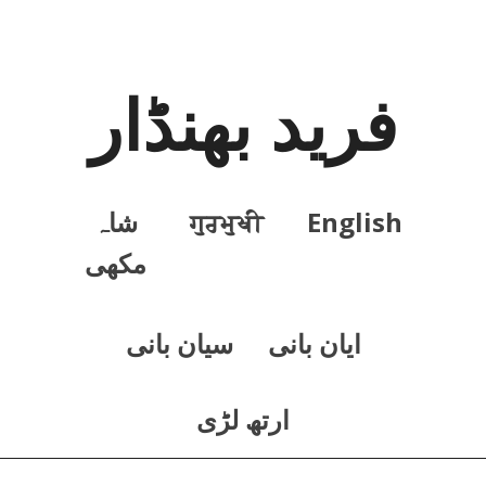
فرید بھنڈار
English
ਗੁਰਮੁਖੀ
شاہ
مکھی
ايان بانی
سيان بانی
ارتھ لڑی