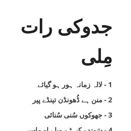
جدوکی رات
مِلی
1 - لالہ زمانہ ہور ہو گیائے
2 - منن ہے ڈُھونڈن تینڈے پیر
3 - جھوکوں سُنی سُنائی
4 - سَوندے کیہڑے ویلے او ماسی