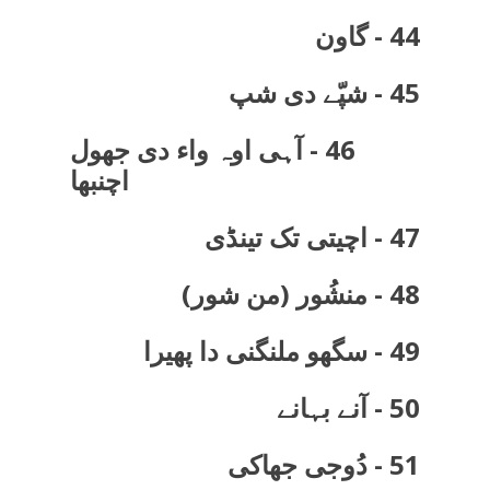
44 - گاون
45 - شپّے دی شپ
46 - آہی اوہ واء دی جھول
اچنبھا
47 - اچیتی تک تینڈی
48 - منشُور (من شور)
49 - سگھو ملنگنی دا پھیرا
50 - آنے بہانے
51 - دُوجی جھاکی