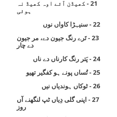
21 - کھیڈن آئے اوہ کھیڈ نہ
ہوئی
22 - سنیہڑا کاواں نوں
23 - تَرے رنگ جیون دے، مر جیون
دے چار
24 - پَتر رنگ کارناں دے ناں
25 - تُساں پونے ہو کفگیر تھیو
26 - ٹوکاں ہوندیاں نیں
27 - اپنی گلی دِیاں ٹپ لنگھنے آں
روز