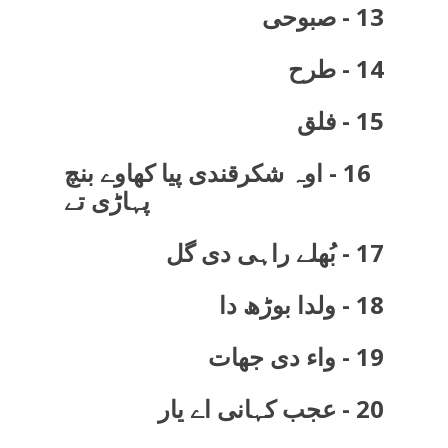
13 - صبوحی
14 - طرح
15 - فلق
16 - اوہ شکرقندی پیا کھاوے بنچ
پہاڑی تے
17 - بُھلے راہی دی گل
18 - ولدا بوڑھ دا
19 - واء دی جھات
20 - عجب کہانی اے یار