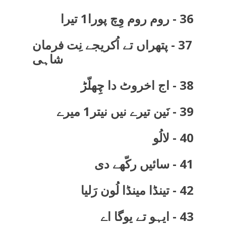
36 - روم روم وِچ پورا1 تیرا
37 - پتھراں تے اُکریجے نِت فرمان
شاہی
38 - اج اخروٹ دا چِھلّڑ
39 - نَین تیرے نیں نیتر1 میرے
40 - لالُو
41 - سائیں رکّھے دی
42 - تینڈا مینڈا لُون رَلیا
43 - ایہو تے یوگا اے