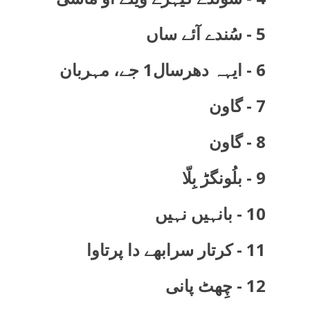
5 - سُندے آئے ساں
6 - ایہہ دھرسال1 جے، مہربان
7 - گاون
8 - گاون
9 - بلُونگڑ بِلّا
10 - بانہیں نہیں
11 - کرتار سرابھے دا پرتاوا
12 - چِھٹ پانی