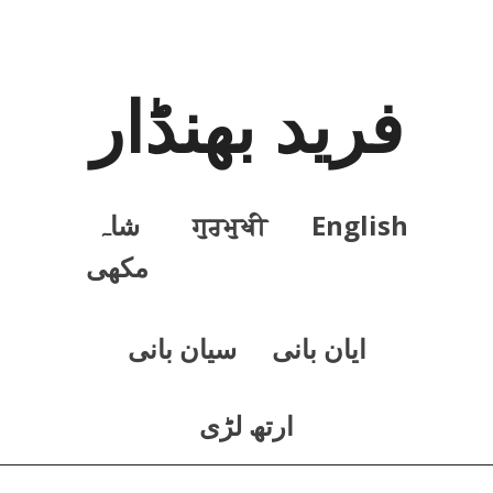
فرید بھنڈار
English
ਗੁਰਮੁਖੀ
شاہ
مکھی
ايان بانی
سيان بانی
ارتھ لڑی