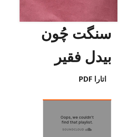
سنگت چُون
بیدل فقیر
اتارا PDF
آڈيو کتاب