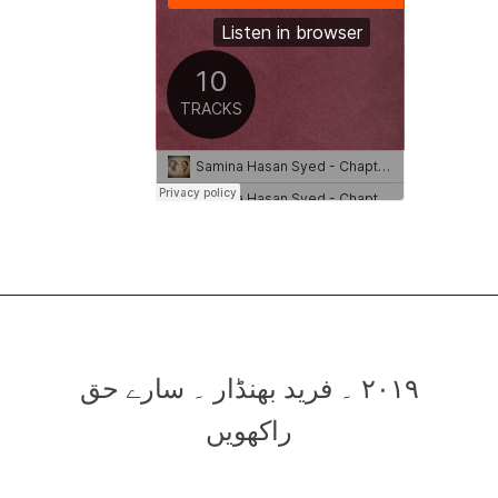
۲۰۱۹ ۔ فرید بھنڈار ۔ سارے حق
راکھویں